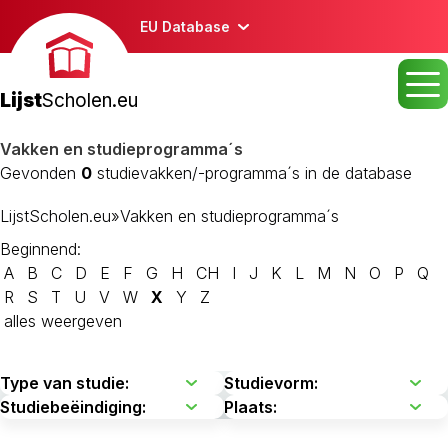
EU Database
Lijst
Scholen.eu
Vakken en studieprogramma´s
Gevonden
0
studievakken/-programma´s in de database
LijstScholen.eu
»
Vakken en studieprogramma´s
Beginnend:
A
B
C
D
E
F
G
H
CH
I
J
K
L
M
N
O
P
Q
R
S
T
U
V
W
X
Y
Z
alles weergeven