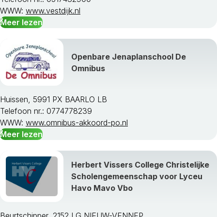
WWW:
www.vestdijk.nl
Meer lezen
Openbare Jenaplanschool De
Omnibus
Huissen, 5991 PX BAARLO LB
Telefoon nr.: 0774778239
WWW:
www.omnibus-akkoord-po.nl
Meer lezen
Herbert Vissers College Christelijke
Scholengemeenschap voor Lyceu
Havo Mavo Vbo
Beurtschipper, 2152 LG NIEUW-VENNEP