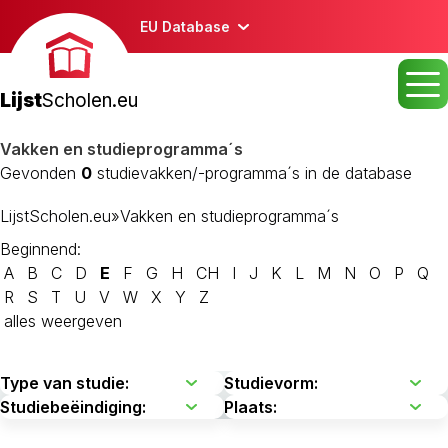
EU Database
Lijst
Scholen.eu
Vakken en studieprogramma´s
Gevonden
0
studievakken/-programma´s in de database
LijstScholen.eu
»
Vakken en studieprogramma´s
Beginnend:
A
B
C
D
E
F
G
H
CH
I
J
K
L
M
N
O
P
Q
R
S
T
U
V
W
X
Y
Z
alles weergeven