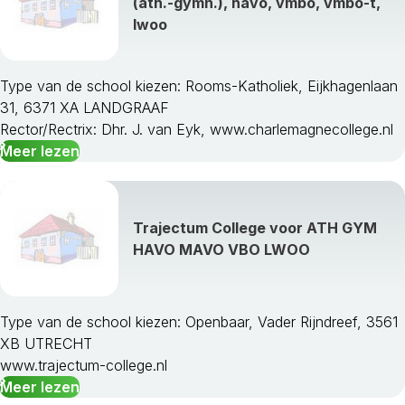
(ath.-gymn.), havo, vmbo, vmbo-t,
lwoo
Type van de school kiezen: Rooms-Katholiek, Eijkhagenlaan
31, 6371 XA LANDGRAAF
Rector/Rectrix: Dhr. J. van Eyk, www.charlemagnecollege.nl
Meer lezen
Trajectum College voor ATH GYM
HAVO MAVO VBO LWOO
Type van de school kiezen: Openbaar, Vader Rijndreef, 3561
XB UTRECHT
www.trajectum-college.nl
Meer lezen