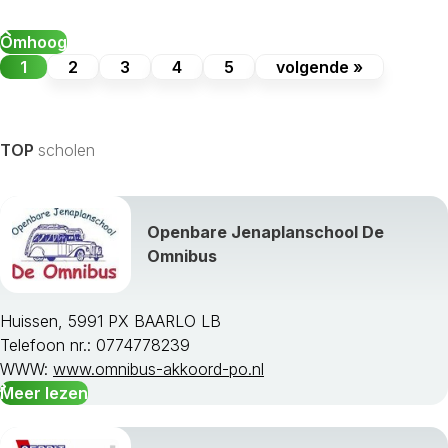
Omhoog
1
2
3
4
5
volgende »
TOP
scholen
Openbare Jenaplanschool De
Omnibus
Huissen, 5991 PX BAARLO LB
Telefoon nr.: 0774778239
WWW:
www.omnibus-akkoord-po.nl
Meer lezen