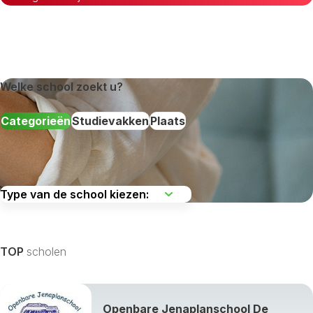
Welke school zoekt u?
Categorieën
Studievakken
Plaats
De regio kiezen
TOP
scholen
Openbare Jenaplanschool De