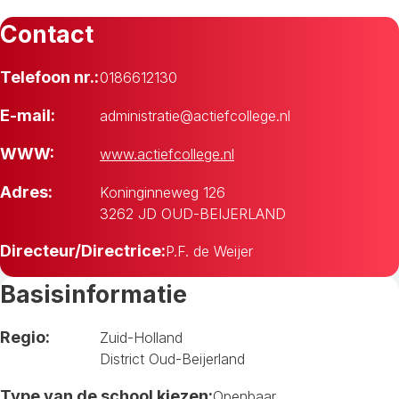
Contact
Telefoon nr.:
0186612130
E-mail:
administratie@actiefcollege.nl
WWW:
www.actiefcollege.nl
Adres:
Koninginneweg 126
3262 JD OUD-BEIJERLAND
Directeur/Directrice:
P.F. de Weijer
Basisinformatie
Regio:
Zuid-Holland
District Oud-Beijerland
Type van de school kiezen:
Openbaar