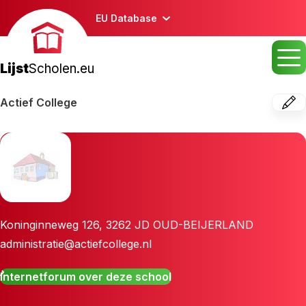
EU Database
Lijst
Scholen.eu
Actief College
Koninginneweg 126
,
3262 JD
OUD-BEIJERLAND
administratie@actiefcollege.nl
Internetforum over deze school