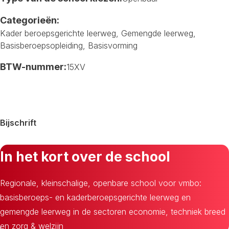
Categorieën:
Kader beroepsgerichte leerweg
,
Gemengde leerweg
,
Basisberoepsopleiding
,
Basisvorming
BTW-nummer:
15XV
Bijschrift
In het kort over de school
Regionale, kleinschalige, openbare school voor vmbo:
basisberoeps- en kaderberoepsgerichte leerweg en
gemengde leerweg in de sectoren economie, techniek breed
en zorg & welzijn