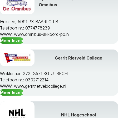
Alle studievakken weergeven »
Omnibus
Huissen, 5991 PX BAARLO LB
Telefoon nr.: 0774778239
WWW:
www.omnibus-akkoord-po.nl
Meer lezen
Gerrit Rietveld College
Winklerlaan 373, 3571 KG UTRECHT
Telefoon nr.: 0302712214
WWW:
www.gerritrietveldcollege.nl
Meer lezen
NHL Hogeschool