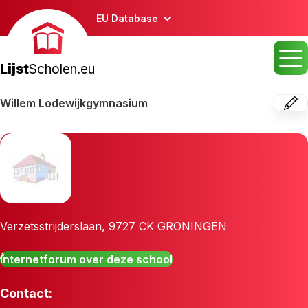
EU Database
Lijst
Scholen.eu
Willem Lodewijkgymnasium
Verzetsstrijderslaan
,
9727 CK
GRONINGEN
Internetforum over deze school
Contact: