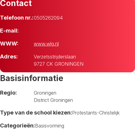
Contact
Telefoon nr.:
0505262094
E-mail:
WWW:
www.wlg.nl
Adres:
Verzetsstrijderslaan
9727 CK GRONINGEN
Basisinformatie
Regio:
Groningen
District Groningen
Type van de school kiezen:
Protestants-Christelijk
Categorieën:
Basisvorming