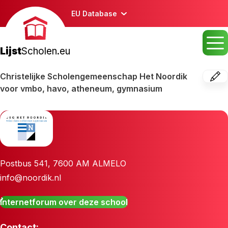
EU Database
Lijst
Scholen.eu
Christelijke Scholengemeenschap Het Noordik
voor vmbo, havo, atheneum, gymnasium
Postbus 541
,
7600 AM
ALMELO
info@noordik.nl
Internetforum over deze school
Contact: