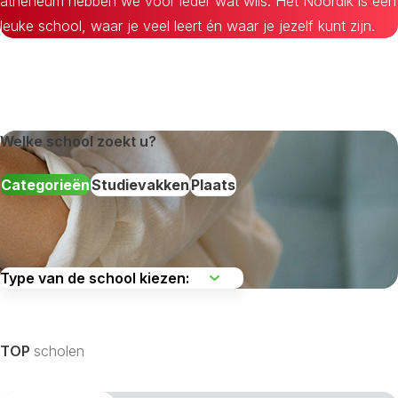
atheneum hebben we voor ieder wat wils. Het Noordik is een
leuke school, waar je veel leert én waar je jezelf kunt zijn.
Welke school zoekt u?
Categorieën
Studievakken
Plaats
De regio kiezen
TOP
scholen