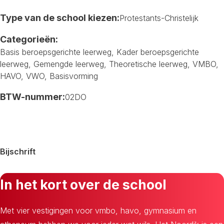
Type van de school kiezen:
Protestants-Christelijk
Categorieën:
Basis beroepsgerichte leerweg
,
Kader beroepsgerichte
leerweg
,
Gemengde leerweg
,
Theoretische leerweg
,
VMBO
,
HAVO
,
VWO
,
Basisvorming
BTW-nummer:
02DO
Bijschrift
In het kort over de school
Met vier vestigingen voor vmbo, havo, gymnasium en