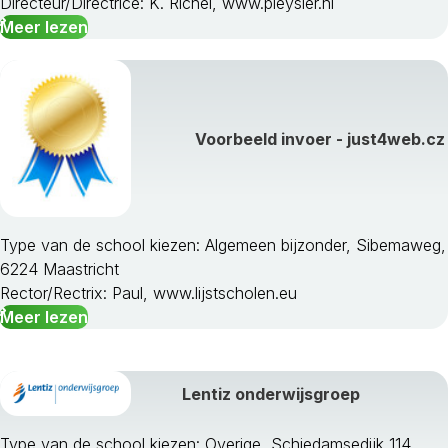
Directeur/Directrice: K. Richel, www.pleysier.nl
Meer lezen
Voorbeeld invoer - just4web.cz
Type van de school kiezen: Algemeen bijzonder, Sibemaweg,
6224 Maastricht
Rector/Rectrix: Paul, www.lijstscholen.eu
Meer lezen
Lentiz onderwijsgroep
Type van de school kiezen: Overige, Schiedamsedijk 114,