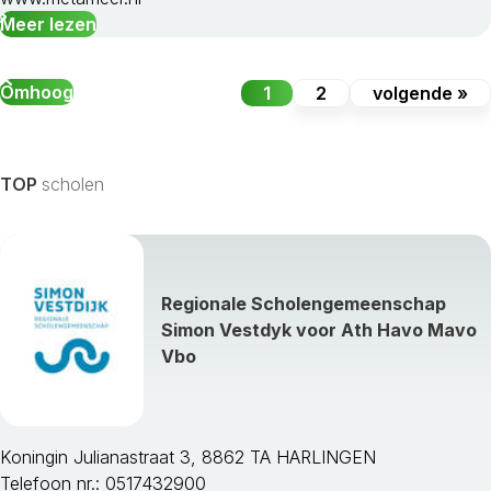
Meer lezen
Omhoog
1
2
volgende »
TOP
scholen
Regionale Scholengemeenschap
Simon Vestdyk voor Ath Havo Mavo
Vbo
Koningin Julianastraat 3, 8862 TA HARLINGEN
Telefoon nr.: 0517432900