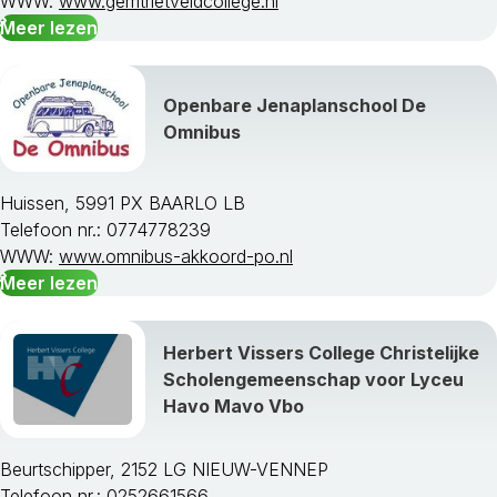
WWW:
www.gerritrietveldcollege.nl
Meer lezen
Openbare Jenaplanschool De
Omnibus
Huissen, 5991 PX BAARLO LB
Telefoon nr.: 0774778239
WWW:
www.omnibus-akkoord-po.nl
Meer lezen
Herbert Vissers College Christelijke
Scholengemeenschap voor Lyceu
Havo Mavo Vbo
Beurtschipper, 2152 LG NIEUW-VENNEP
Telefoon nr.: 0252661566