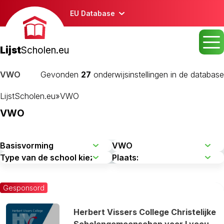
EU Database
Lijst
Scholen.eu
VWO
Gevonden
27
onderwijsinstellingen in de database
LijstScholen.eu
»
VWO
VWO
Gesponsord
Herbert Vissers College Christelijke
Scholengemeenschap voor Lyceu