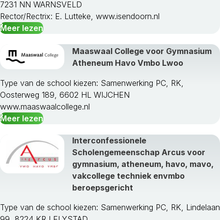
7231 NN WARNSVELD
Rector/Rectrix: E. Lutteke, www.isendoorn.nl
Meer lezen
Maaswaal College voor Gymnasium
Atheneum Havo Vmbo Lwoo
Type van de school kiezen: Samenwerking PC, RK,
Oosterweg 189, 6602 HL WIJCHEN
www.maaswaalcollege.nl
Meer lezen
Interconfessionele
Scholengemeenschap Arcus voor
gymnasium, atheneum, havo, mavo,
vakcollege techniek envmbo
beroepsgericht
Type van de school kiezen: Samenwerking PC, RK, Lindelaan
99, 8224 KR LELYSTAD