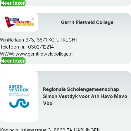
Meer lezen
Gerrit Rietveld College
Winklerlaan 373, 3571 KG UTRECHT
Telefoon nr.: 0302712214
WWW:
www.gerritrietveldcollege.nl
Meer lezen
Regionale Scholengemeenschap
Simon Vestdyk voor Ath Havo Mavo
Vbo
Koningin Julianastraat 3, 8862 TA HARLINGEN