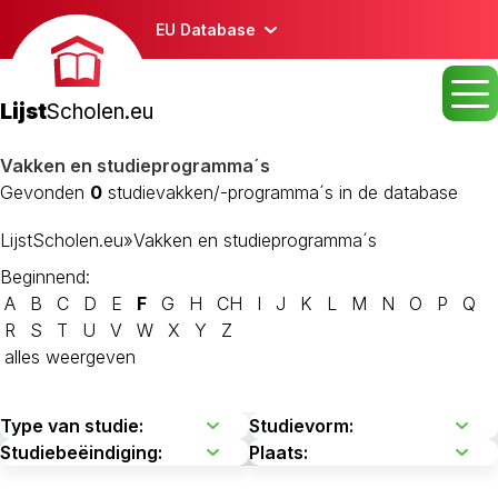
EU Database
Lijst
Scholen.eu
Vakken en studieprogramma´s
Gevonden
0
studievakken/-programma´s in de database
LijstScholen.eu
»
Vakken en studieprogramma´s
Beginnend:
A
B
C
D
E
F
G
H
CH
I
J
K
L
M
N
O
P
Q
R
S
T
U
V
W
X
Y
Z
alles weergeven