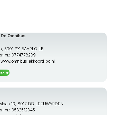
 De Omnibus
n, 5991 PX BAARLO LB
on nr.: 0774778239
:
www.omnibus-akkoord-po.nl
lezen
rslaan 10, 8917 DD LEEUWARDEN
on nr.: 0582512345