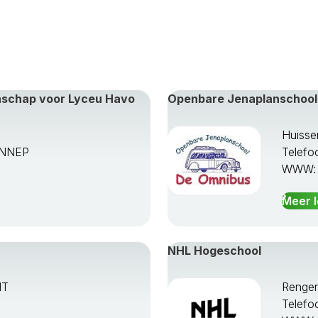
enschap voor Lyceu Havo
Openbare Jenaplanschool
Huisse
ENNEP
Telefo
WWW
Meer 
NHL Hogeschool
HT
Renge
Telefo