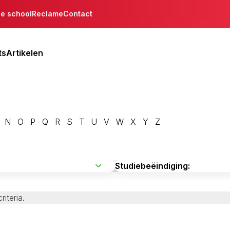
de school
Reclame
Contact
ts
Artikelen
N
O
P
Q
R
S
T
U
V
W
X
Y
Z
iteria.