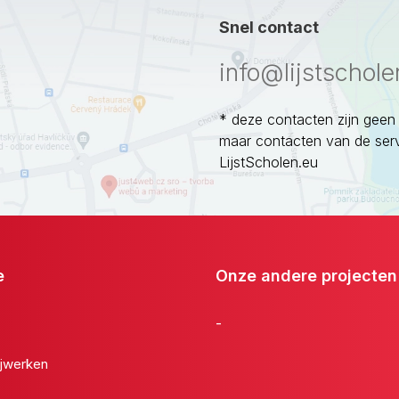
Snel contact
info@lijstschole
* deze contacten zijn geen
maar contacten van de ser
LijstScholen.eu
e
Onze andere projecten
-
jwerken