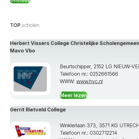
TOP
scholen
Herbert Vissers College Christelijke Scholengeme
Mavo Vbo
Beurtschipper, 2152 LG NIEUW-V
Telefoon nr.: 0252661566
WWW:
www.hvc.nl
Meer lezen
Gerrit Rietveld College
Winklerlaan 373, 3571 KG UTREC
Telefoon nr.: 0302712214