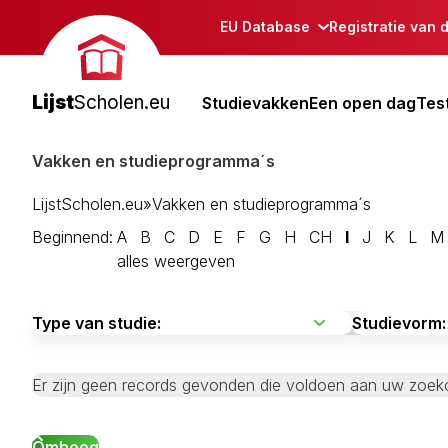
EU Database
Registratie van 
Lijst
Scholen.eu
Studievakken
Een open dag
Tes
Vakken en studieprogramma´s
LijstScholen.eu
»
Vakken en studieprogramma´s
Beginnend:
A
B
C
D
E
F
G
H
CH
I
J
K
L
M
alles weergeven
Er zijn geen records gevonden die voldoen aan uw zoekcr
Omhoog