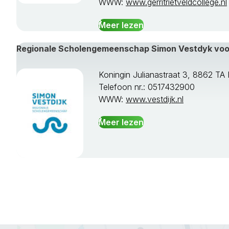
WWW:
www.gerritrietveldcollege.nl
Meer lezen
Regionale Scholengemeenschap Simon Vestdyk vo
Koningin Julianastraat 3, 8862 
Telefoon nr.: 0517432900
WWW:
www.vestdijk.nl
Meer lezen