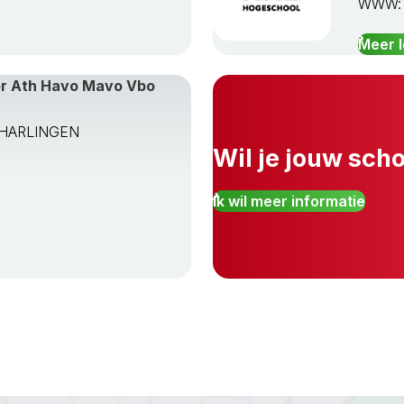
WWW
Meer 
or Ath Havo Mavo Vbo
TA HARLINGEN
Wil je jouw sch
Ik wil meer informatie