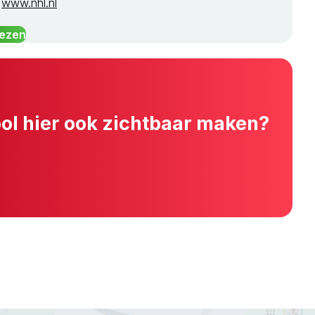
:
www.nhl.nl
lezen
ool hier ook zichtbaar maken?