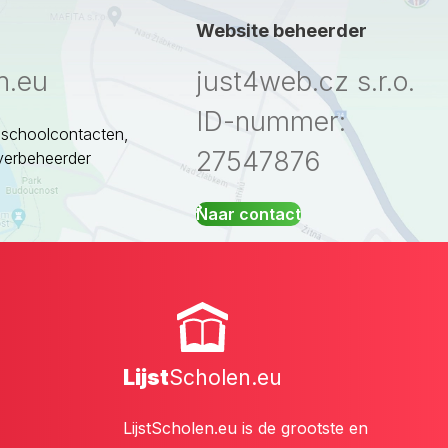
Website beheerder
n.eu
just4web.cz s.r.o.
ID-nummer:
 schoolcontacten,
27547876
verbeheerder
Naar contact
Lijst
Scholen.eu
LijstScholen.eu is de grootste en