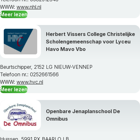
WWW:
www.nhl.nl
Meer lezen
Herbert Vissers College Christelijke
Scholengemeenschap voor Lyceu
Havo Mavo Vbo
Beurtschipper, 2152 LG NIEUW-VENNEP
Telefoon nr.: 0252661566
WWW:
www.hvc.nl
Meer lezen
Openbare Jenaplanschool De
Omnibus
Huissen, 5991 PX BAARLO LB