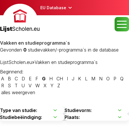
EU Database
Lijst
Scholen.eu
Vakken en studieprogramma´s
Gevonden
0
studievakken/-programma´s in de database
LijstScholen.eu
»
Vakken en studieprogramma´s
Beginnend:
A
B
C
D
E
F
G
H
CH
I
J
K
L
M
N
O
P
Q
R
S
T
U
V
W
X
Y
Z
alles weergeven