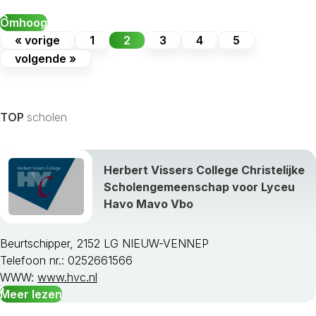
Omhoog
« vorige
1
2
3
4
5
volgende »
TOP
scholen
Herbert Vissers College Christelijke
Scholengemeenschap voor Lyceu
Havo Mavo Vbo
Beurtschipper, 2152 LG NIEUW-VENNEP
Telefoon nr.: 0252661566
WWW:
www.hvc.nl
Meer lezen