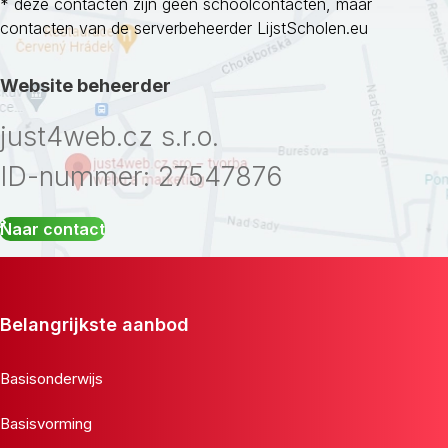
* deze contacten zijn geen schoolcontacten, maar
contacten van de serverbeheerder LijstScholen.eu
Website beheerder
just4web.cz s.r.o.
ID-nummer: 27547876
Naar contact
Belangrijkste aanbod
Basisonderwijs
Basisvorming