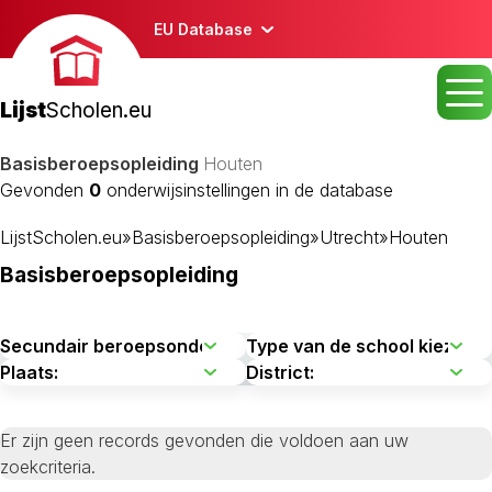
EU Database
Lijst
Scholen.eu
Basisberoepsopleiding
Houten
Gevonden
0
onderwijsinstellingen in de database
LijstScholen.eu
»
Basisberoepsopleiding
»
Utrecht
»
Houten
Basisberoepsopleiding
Er zijn geen records gevonden die voldoen aan uw
zoekcriteria.