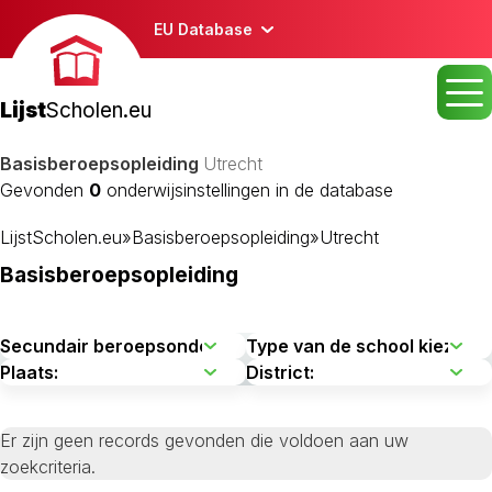
EU Database
Lijst
Scholen.eu
Basisberoepsopleiding
Utrecht
Gevonden
0
onderwijsinstellingen in de database
LijstScholen.eu
»
Basisberoepsopleiding
»
Utrecht
Basisberoepsopleiding
Er zijn geen records gevonden die voldoen aan uw
zoekcriteria.