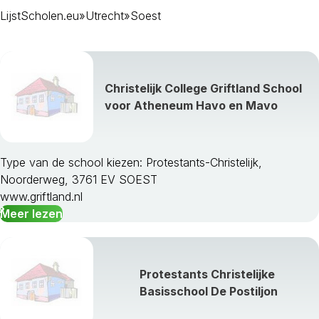
LijstScholen.eu
»
Utrecht
»
Soest
Christelijk College Griftland School
voor Atheneum Havo en Mavo
Type van de school kiezen: Protestants-Christelijk,
Noorderweg, 3761 EV SOEST
Amersfoort
www.griftland.nl
Baarn
Meer lezen
Bunnik
Bunschoten
De Bilt
De Ronde Venen
Protestants Christelijke
Eemnes
Basisschool De Postiljon
Houten