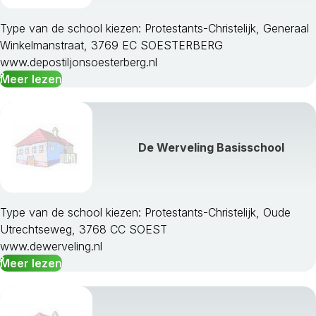
Ijsselstein
Leusden
Type van de school kiezen: Protestants-Christelijk, Generaal
Lopik
Winkelmanstraat, 3769 EC SOESTERBERG
Montfoort
www.depostiljonsoesterberg.nl
Nieuwegein
Meer lezen
Oudewater
Renswoude
Rhenen
Soest
De Werveling Basisschool
Stichtse Vecht
Utrecht
Utrechtse Heuvelrug
Veenendaal
Type van de school kiezen: Protestants-Christelijk, Oude
Vianen
Utrechtseweg, 3768 CC SOEST
Wijk Bij Duurstede
www.dewerveling.nl
Woerden
Meer lezen
Woudenberg
Zeist