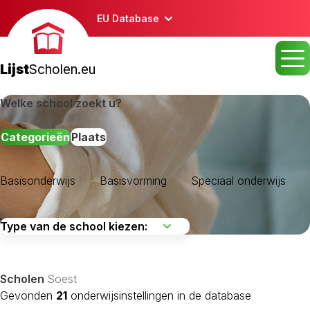
EU Database
Lijst
Scholen.eu
Welke school zoekt u?
Categorieën
Plaats
Basisonderwijs
Basisvorming
Speciaal onderwijs
Scholen
Soest
Gevonden
21
onderwijsinstellingen in de database