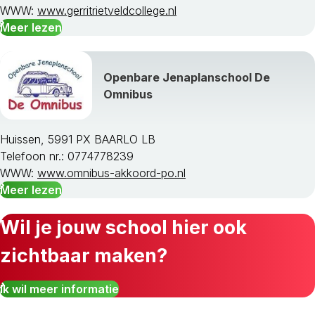
WWW:
www.gerritrietveldcollege.nl
Meer lezen
Openbare Jenaplanschool De
Omnibus
Huissen, 5991 PX BAARLO LB
Telefoon nr.: 0774778239
WWW:
www.omnibus-akkoord-po.nl
Meer lezen
Wil je jouw school hier ook
zichtbaar maken?
Ik wil meer informatie