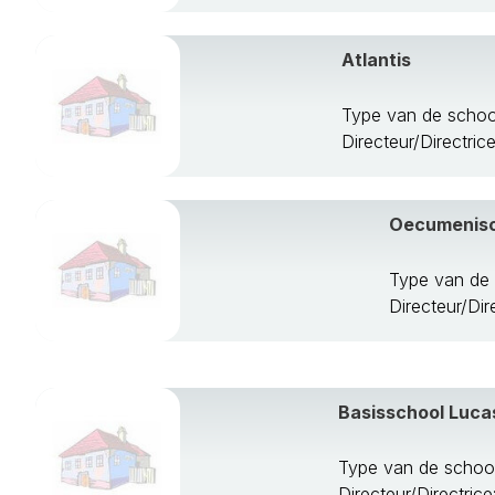
Wijk Bij Duurs
Woerden
Atlantis
Woudenberg
Zeist
Type van de scho
Directeur/Directric
Oecumenisc
Type van de 
Directeur/Dir
Basisschool Luca
Type van de schoo
Directeur/Directric