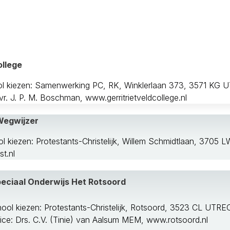
en
ollege
ol kiezen: Samenwerking PC, RK, Winklerlaan 373, 3571 KG
vr. J. P. M. Boschman, www.gerritrietveldcollege.nl
Wegwijzer
l kiezen: Protestants-Christelijk, Willem Schmidtlaan, 3705 
t.nl
eciaal Onderwijs Het Rotsoord
velrug
ool kiezen: Protestants-Christelijk, Rotsoord, 3523 CL UTR
rice: Drs. C.V. (Tinie) van Aalsum MEM, www.rotsoord.nl