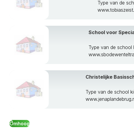
Type van de scho
www.tobiaszeist.
School voor Speci
Type van de school
www.sbodewenteltra
Christelijke Basissc
Type van de school k
www.jenaplandebrug.n
Omhoog