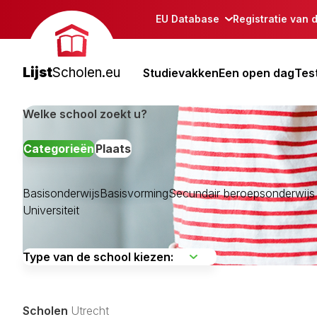
EU Database
Registratie van 
Lijst
Scholen.eu
Studievakken
Een open dag
Tes
Welke school zoekt u?
Categorieën
Plaats
Basisonderwijs
Basisvorming
Secundair beroepsonderwij
Universiteit
Amersfoort
Baarn
Bunnik
Scholen
Utrecht