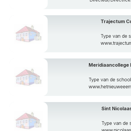
Trajectum 
Type van de s
www.trajectum
Meridiaancollege
Type van de schoo
www.hetnieuweeeml
Sint Nicolaa
Type van de 
www.nicolaass