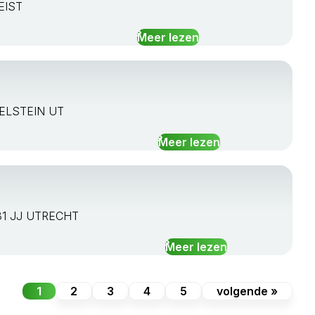
ZEIST
Meer lezen
SSELSTEIN UT
Meer lezen
3531 JJ UTRECHT
Meer lezen
1
2
3
4
5
volgende »