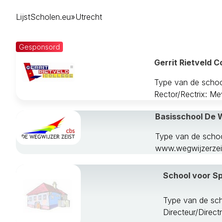
Bunschoten
LijstScholen.eu
»
Utrecht
De Bilt
De Ronde Ven
Eemnes
Gesponsord
Houten
Gerrit Rietveld C
Ijsselstein
Leusden
Type van de scho
Lopik
Rector/Rectrix: Me
Montfoort
Nieuwegein
Basisschool De 
Oudewater
Type van de schoo
Renswoude
www.wegwijzerzeis
Rhenen
Soest
Stichtse Vecht
School voor Sp
Utrecht
Utrechtse Heu
Type van de sch
Veenendaal
Directeur/Direct
Vianen