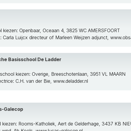
tede
ol kiezen: Openbaar, Oceaan 4, 3825 WC AMERSFOORT
e: Carla Luijcx directeur of Marleen Weijzen adjunct, www.obsa
he Basisschool De Ladder
school kiezen: Overige, Breeschotenlaan, 3951 VL MAARN
ectrice: C.H. van der Bie, www.deladder.nl
s-Galecop
l kiezen: Rooms-Katholiek, Aert de Gelderhage, 3437 KB N
e: wnd. Ab Kools, www.lucas-galecop.nl