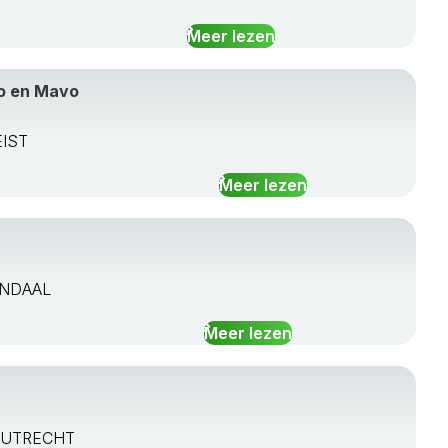
Meer lezen
o en Mavo
EIST
Meer lezen
NENDAAL
Meer lezen
AJ UTRECHT