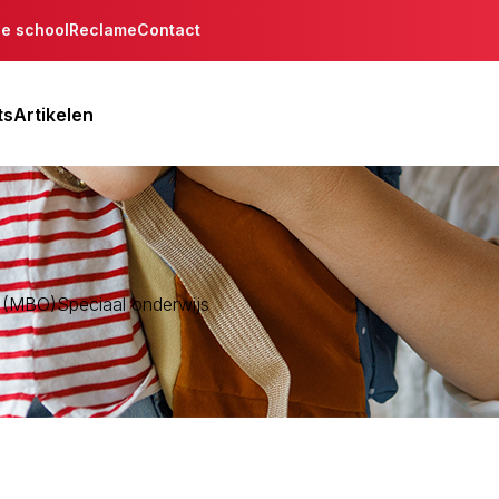
de school
Reclame
Contact
ts
Artikelen
s (MBO)
Speciaal onderwijs