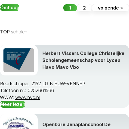
Omhoog
1
2
volgende »
TOP
scholen
Herbert Vissers College Christelijke
Scholengemeenschap voor Lyceu
Havo Mavo Vbo
Beurtschipper, 2152 LG NIEUW-VENNEP
Telefoon nr.: 0252661566
WWW:
www.hvc.nl
Meer lezen
Openbare Jenaplanschool De