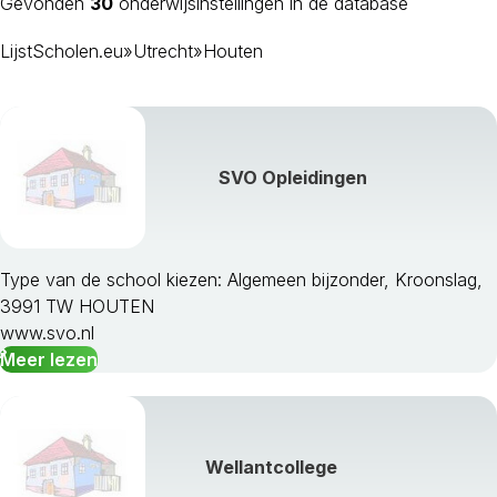
Gevonden
30
onderwijsinstellingen in de database
LijstScholen.eu
»
Utrecht
»
Houten
SVO Opleidingen
Type van de school kiezen: Algemeen bijzonder, Kroonslag,
3991 TW HOUTEN
Amersfoort
www.svo.nl
Baarn
Meer lezen
Bunnik
Bunschoten
De Bilt
De Ronde Venen
Wellantcollege
Eemnes