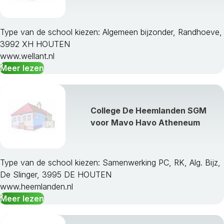
Houten
Ijsselstein
Leusden
Type van de school kiezen: Algemeen bijzonder, Randhoeve,
Lopik
3992 XH HOUTEN
Montfoort
www.wellant.nl
Nieuwegein
Meer lezen
Oudewater
Renswoude
Rhenen
College De Heemlanden SGM
Soest
voor Mavo Havo Atheneum
Stichtse Vecht
Utrecht
Utrechtse Heuvelrug
Veenendaal
Type van de school kiezen: Samenwerking PC, RK, Alg. Bijz,
Vianen
De Slinger, 3995 DE HOUTEN
Wijk Bij Duurstede
www.heemlanden.nl
Woerden
Meer lezen
Woudenberg
Zeist