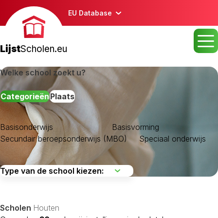
EU Database
Lijst
Scholen.eu
Welke school zoekt u?
Categorieën
Plaats
Basisonderwijs
Basisvorming
Secundair beroepsonderwijs (MBO)
Speciaal onderwijs
Scholen
Houten