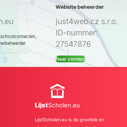
Website beheerder
n.eu
just4web.cz s.r.o.
ID-nummer:
 schoolcontacten,
27547876
verbeheerder
Naar contact
Lijst
Scholen.eu
LijstScholen.eu is de grootste en