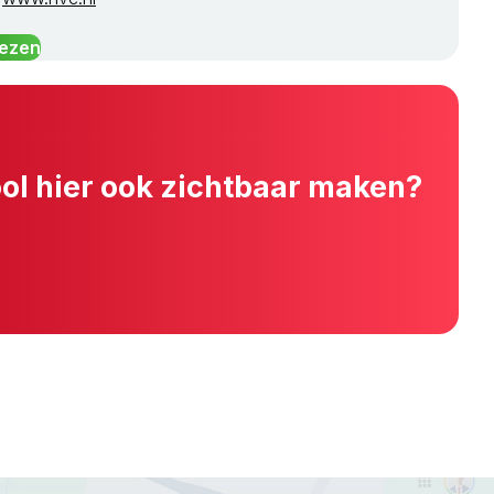
lezen
ool hier ook zichtbaar maken?