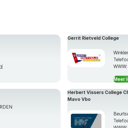
Gerrit Rietveld College
Winkle
Telefo
nl
WWW
Meer 
Herbert Vissers College 
Mavo Vbo
ARDEN
Beurts
Telefo
WWW