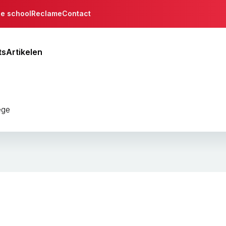
de school
Reclame
Contact
ts
Artikelen
ege