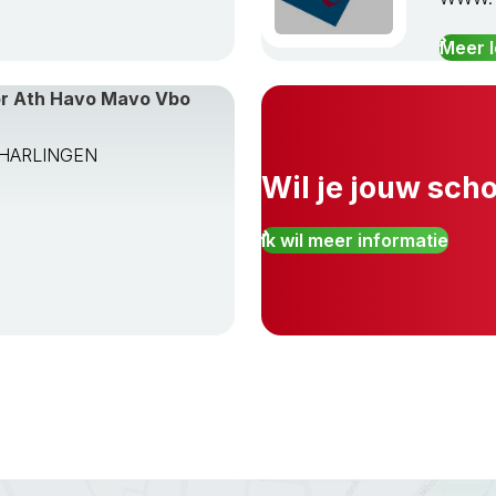
Meer 
or Ath Havo Mavo Vbo
TA HARLINGEN
Wil je jouw sch
Ik wil meer informatie