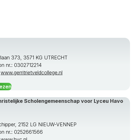
rlaan 373, 3571 KG UTRECHT
on nr.: 0302712214
:
www.gerritrietveldcollege.nl
lezen
Christelijke Scholengemeenschap voor Lyceu Havo
chipper, 2152 LG NIEUW-VENNEP
on nr.: 0252661566
:
www.hvc.nl