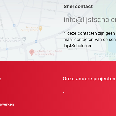
Snel contact
info@lijstschole
* deze contacten zijn geen
maar contacten van de ser
LijstScholen.eu
e
Onze andere projecten
-
jwerken