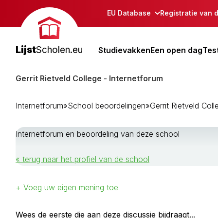
EU Database
Registratie van 
Lijst
Scholen.eu
Studievakken
Een open dag
Tes
Gerrit Rietveld College - Internetforum
Internetforum
»
School beoordelingen
»
Gerrit Rietveld Coll
Internetforum en beoordeling van deze school
« terug naar het profiel van de school
+ Voeg uw eigen mening toe
Wees de eerste die aan deze discussie bijdraagt...