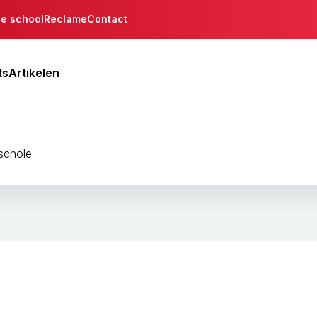
de school
Reclame
Contact
ts
Artikelen
schole