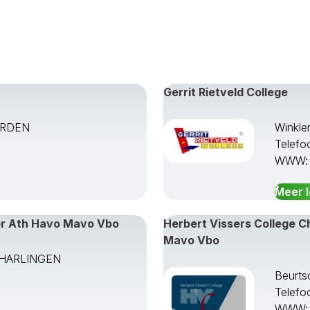
Gerrit Rietveld College
ARDEN
Winkle
Telefo
WWW
Meer 
or Ath Havo Mavo Vbo
Herbert Vissers College 
Mavo Vbo
TA HARLINGEN
Beurts
Telefo
WWW