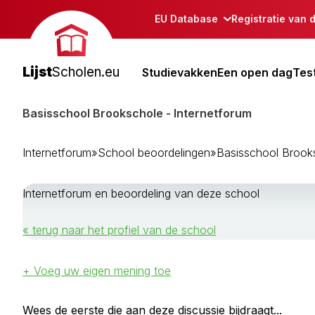
EU Database
Registratie van 
Lijst
Scholen.eu
Studievakken
Een open dag
Tes
Basisschool Brookschole - Internetforum
Internetforum
»
School beoordelingen
»
Basisschool Brook
Internetforum en beoordeling van deze school
« terug naar het profiel van de school
+ Voeg uw eigen mening toe
Wees de eerste die aan deze discussie bijdraagt...