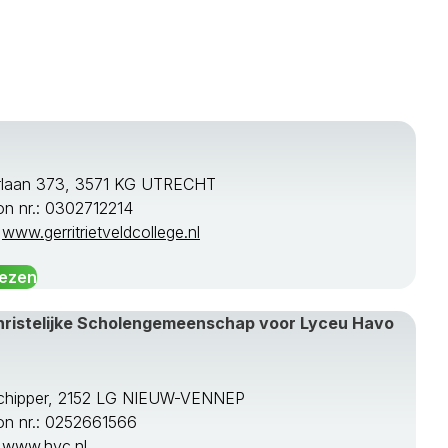
rlaan 373, 3571 KG UTRECHT
on nr.: 0302712214
:
www.gerritrietveldcollege.nl
lezen
Christelijke Scholengemeenschap voor Lyceu Havo
chipper, 2152 LG NIEUW-VENNEP
on nr.: 0252661566
:
www.hvc.nl