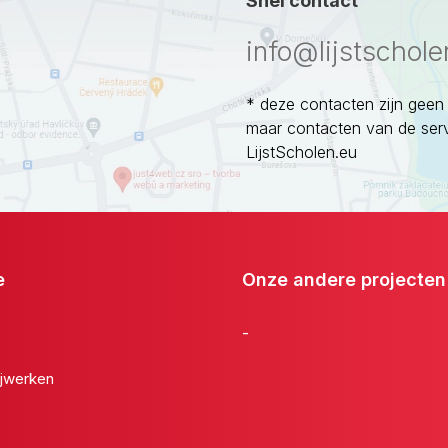
Snel contact
info@lijstschole
* deze contacten zijn geen
maar contacten van de ser
LijstScholen.eu
e
Onze andere projecten
-
jwerken