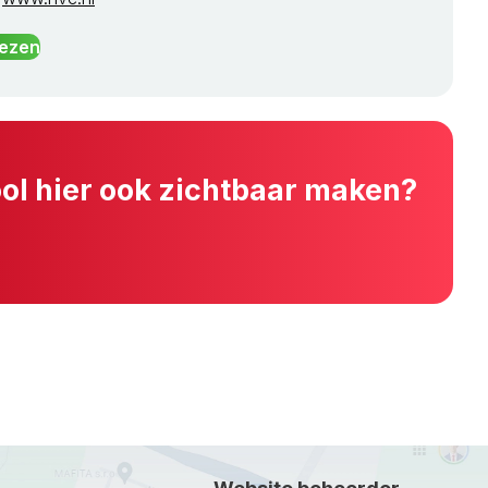
lezen
ool hier ook zichtbaar maken?