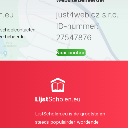
Website beheerder
n.eu
just4web.cz s.r.o.
ID-nummer:
 schoolcontacten,
27547876
verbeheerder
Naar contact
Lijst
Scholen.eu
LijstScholen.eu is de grootste en
steeds populairder wordende