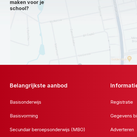
maken voor je
school?
Belangrijkste aanbod
Informati
Basisonderwijs
Registratie
Basisvorming
Gegevens bi
Secundair beroepsonderwijs (MBO)
Adverteren