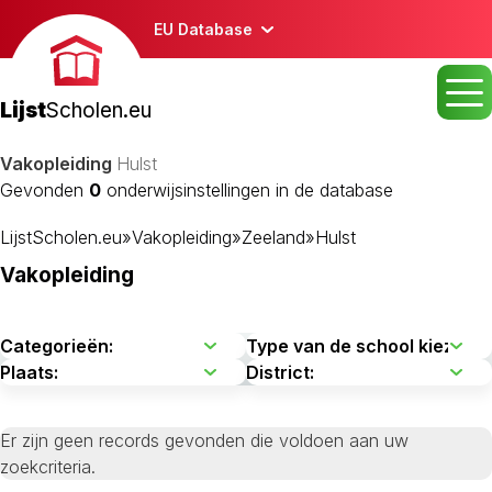
EU Database
Lijst
Scholen.eu
Vakopleiding
Hulst
Gevonden
0
onderwijsinstellingen in de database
LijstScholen.eu
»
Vakopleiding
»
Zeeland
»
Hulst
Vakopleiding
Er zijn geen records gevonden die voldoen aan uw
zoekcriteria.