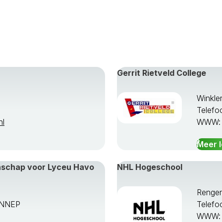
Gerrit Rietveld College
Winkle
Telefo
nl
WWW
Meer 
enschap voor Lyceu Havo
NHL Hogeschool
Renge
ENNEP
Telefo
WWW