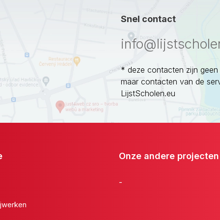
Snel contact
info@lijstschole
* deze contacten zijn geen
maar contacten van de ser
LijstScholen.eu
e
Onze andere projecten
-
jwerken