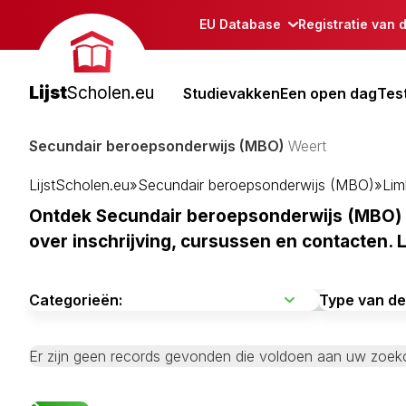
EU Database
Registratie van 
Lijst
Scholen.eu
Studievakken
Een open dag
Tes
Secundair beroepsonderwijs (MBO)
Weert
LijstScholen.eu
»
Secundair beroepsonderwijs (MBO)
»
Lim
Ontdek Secundair beroepsonderwijs (MBO) i
over inschrijving, cursussen en contacten. 
Er zijn geen records gevonden die voldoen aan uw zoekcr