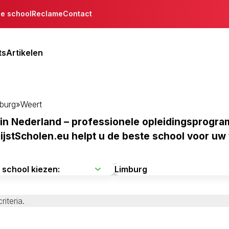
de school
Reclame
Contact
ts
Artikelen
burg
»
Weert
n Nederland – professionele opleidingsprogram
LijstScholen.eu helpt u de beste school voor uw
iteria.