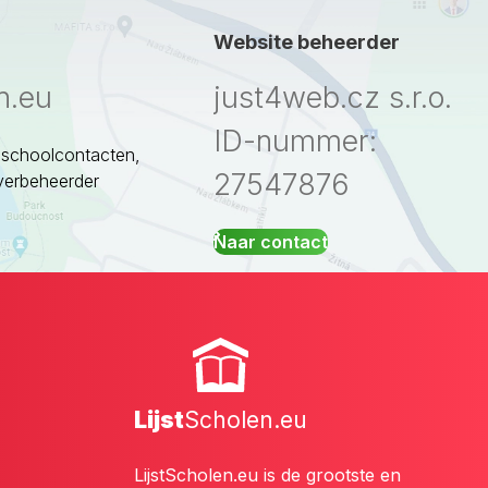
Website beheerder
n.eu
just4web.cz s.r.o.
ID-nummer:
 schoolcontacten,
27547876
verbeheerder
Naar contact
Lijst
Scholen.eu
LijstScholen.eu is de grootste en