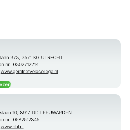
rlaan 373, 3571 KG UTRECHT
on nr.: 0302712214
:
www.gerritrietveldcollege.nl
lezen
rslaan 10, 8917 DD LEEUWARDEN
on nr.: 0582512345
:
www.nhl.nl