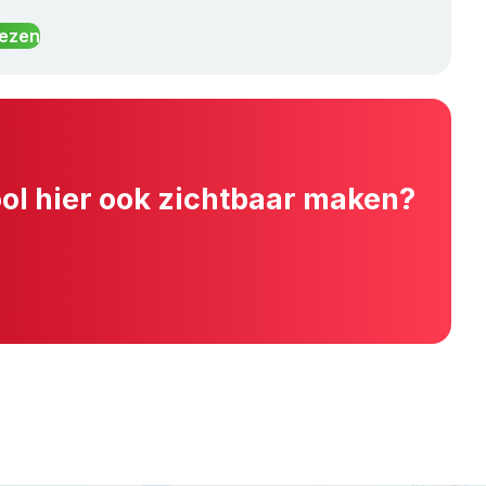
lezen
ool hier ook zichtbaar maken?