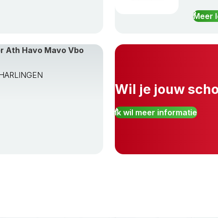
Meer 
or Ath Havo Mavo Vbo
TA HARLINGEN
Wil je jouw sch
Ik wil meer informatie