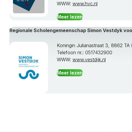
WWW:
www.hvc.nl
Meer lezen
Regionale Scholengemeenschap Simon Vestdyk vo
Koningin Julianastraat 3, 8862 
Telefoon nr.: 0517432900
WWW:
www.vestdijk.nl
Meer lezen