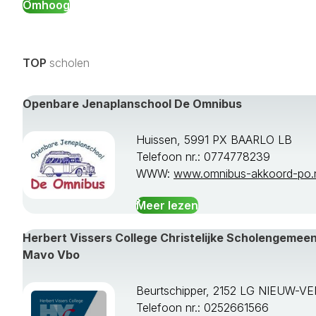
Omhoog
TOP
scholen
Openbare Jenaplanschool De Omnibus
Huissen, 5991 PX BAARLO LB
Telefoon nr.: 0774778239
WWW:
www.omnibus-akkoord-po.
Meer lezen
Herbert Vissers College Christelijke Scholengeme
Mavo Vbo
Beurtschipper, 2152 LG NIEUW-V
Telefoon nr.: 0252661566