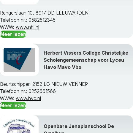
Wassenaar
Westland
Rengerslaan 10, 8917 DD LEEUWARDEN
Westvoorne
Telefoon nr.: 0582512345
Zederik
WWW:
www.nhl.nl
Zoetermeer
Meer lezen
Zoeterwoude
Zuidplas
Zwijndrecht
Herbert Vissers College Christelijke
Scholengemeenschap voor Lyceu
Havo Mavo Vbo
Beurtschipper, 2152 LG NIEUW-VENNEP
Telefoon nr.: 0252661566
WWW:
www.hvc.nl
Meer lezen
Openbare Jenaplanschool De