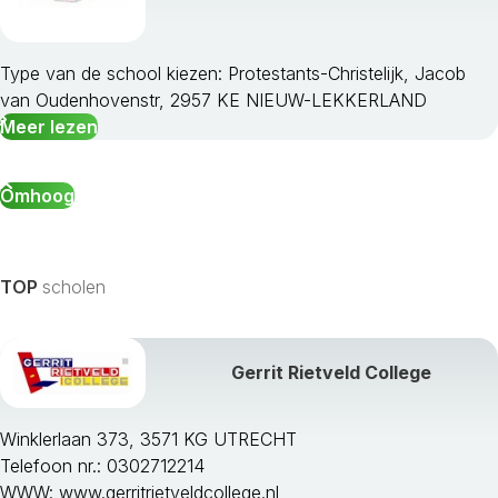
Krimpen Aan Den Ijssel
Lansingerland
Leerdam
Type van de school kiezen: Protestants-Christelijk, Jacob
Leiden
van Oudenhovenstr, 2957 KE NIEUW-LEKKERLAND
Leiderdorp
Meer lezen
Leidschendam-Voorburg
Liesveld
Omhoog
Lisse
Maassluis
Middelharnis
Midden-Delfland
TOP
scholen
Nederlek
Nieuwkoop
Nieuw-Lekkerland
Gerrit Rietveld College
Noordwijk
Noordwijkerhout
Winklerlaan 373, 3571 KG UTRECHT
Oegstgeest
Telefoon nr.: 0302712214
Oostflakkee
WWW:
www.gerritrietveldcollege.nl
Oud-Beijerland