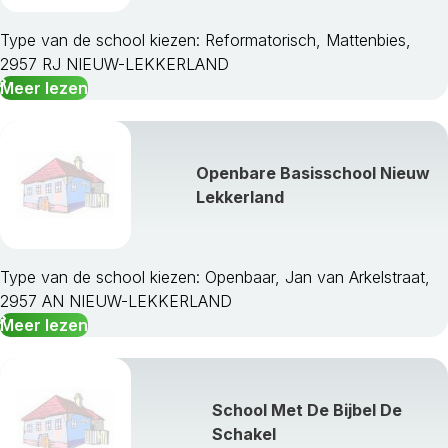
Boskoop
Brielle
Type van de school kiezen: Reformatorisch, Mattenbies,
Capelle Aan Den Ijssel
2957 RJ NIEUW-LEKKERLAND
Cromstrijen
Meer lezen
Delft
Dirksland
Dordrecht
Openbare Basisschool Nieuw
Giessenlanden
Lekkerland
Goedereede
Gorinchem
Gouda
Graafstroom
Type van de school kiezen: Openbaar, Jan van Arkelstraat,
Hardinxveld-Giessendam
2957 AN NIEUW-LEKKERLAND
Hellevoetsluis
Meer lezen
Hendrik-Ido-Ambacht
Hillegom
Kaag En Braassem
School Met De Bijbel De
Katwijk
Schakel
Korendijk