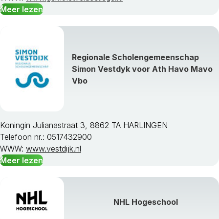
Meer lezen
Ouderkerk
Papendrecht
Pijnacker-Nootdorp
Ridderkerk
Regionale Scholengemeenschap
Rijnwoude
Simon Vestdyk voor Ath Havo Mavo
Rijswijk
Vbo
Rotterdam
S Gravenhage
Schiedam
Schoonhoven
Koningin Julianastraat 3, 8862 TA HARLINGEN
Sliedrecht
Telefoon nr.: 0517432900
Spijkenisse
WWW:
www.vestdijk.nl
Strijen
Meer lezen
Teylingen
Vlaardingen
Vlist
Voorschoten
NHL Hogeschool
Waddinxveen