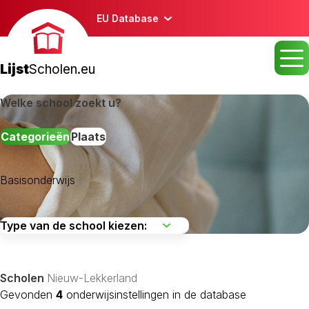
EU Database
Lijst
Scholen.eu
Welke school zoekt u?
Categorieën
Plaats
Basisonderwijs
Scholen
Nieuw-Lekkerland
Gevonden
4
onderwijsinstellingen in de database