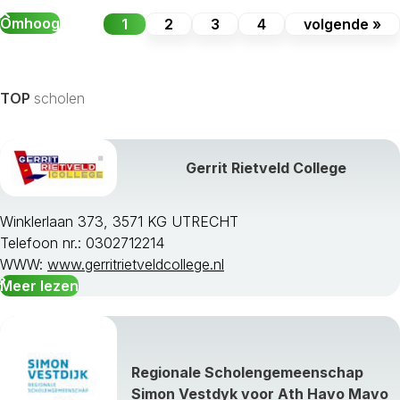
Omhoog
1
2
3
4
volgende »
TOP
scholen
Gerrit Rietveld College
Winklerlaan 373, 3571 KG UTRECHT
Telefoon nr.: 0302712214
WWW:
www.gerritrietveldcollege.nl
Meer lezen
Regionale Scholengemeenschap
Simon Vestdyk voor Ath Havo Mavo