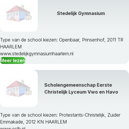
Hollands Kroon
Hoorn
Stedelijk Gymnasium
Huizen
Koggenland
Landsmeer
Langedijk
Type van de school kiezen: Openbaar, Prinsenhof, 2011 TR
Laren
HAARLEM
Medemblik
www.stedelijkgymnasiumhaarlem.nl
Muiden
Meer lezen
Naarden
Oostzaan
Opmeer
Scholengemeenschap Eerste
Ouder-Amstel
Christelijk Lyceum Vwo en Havo
Purmerend
Schagen
Schermer
Type van de school kiezen: Protestants-Christelijk, Zuider
Stede Broec
Emmakade, 2012 KN HAARLEM
Texel
www.eclh.nl
Uitgeest