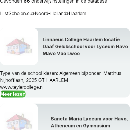
Gevonden
66
onderwijsinstellingen in de database
LijstScholen.eu
»
Noord-Holland
»
Haarlem
Linnaeus College Haarlem locatie
Daaf Gelukschool voor Lyceum Havo
Mavo Vbo Lwoo
Type van de school kiezen: Algemeen bijzonder, Martinus
Nijhofflaan, 2025 GT HAARLEM
Aalsmeer
www.teylercollege.nl
Alkmaar
Meer lezen
Amstelveen
Amsterdam
Beemster
Bergen Nh
Sancta Maria Lyceum voor Havo,
Beverwijk
Atheneum en Gymnasium