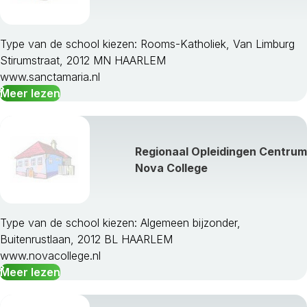
Blaricum
Bloemendaal
Bussum
Type van de school kiezen: Rooms-Katholiek, Van Limburg
Castricum
Stirumstraat, 2012 MN HAARLEM
Den Helder
www.sanctamaria.nl
Diemen
Meer lezen
Drechterland
Edam-Volendam
Enkhuizen
Regionaal Opleidingen Centrum
Graft-De Rijp
Nova College
Haarlem
Haarlemmerliede Ca
Haarlemmermeer
Harenkarspel
Type van de school kiezen: Algemeen bijzonder,
Heemskerk
Buitenrustlaan, 2012 BL HAARLEM
Heemstede
www.novacollege.nl
Heerhugowaard
Meer lezen
Heiloo
Hilversum