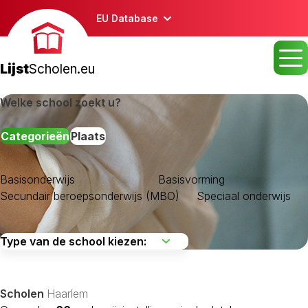
EU Database
Lijst
Scholen.eu
Welke school zoekt u?
Categorieën
Plaats
Basisonderwijs
Basisvorming
Secundair beroepsonderwijs (MBO)
Speciaal onderwijs
Scholen
Haarlem