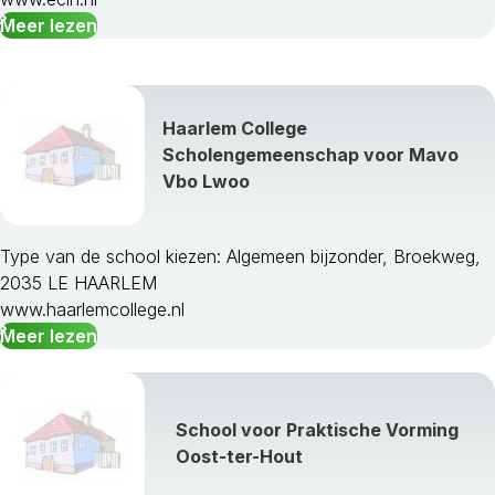
Meer lezen
Uithoorn
Velsen
Waterland
Weesp
Haarlem College
Wijdemeren
Scholengemeenschap voor Mavo
Wormerland
Vbo Lwoo
Zaanstad
Zandvoort
Zeevang
Type van de school kiezen: Algemeen bijzonder, Broekweg,
Zijpe
2035 LE HAARLEM
www.haarlemcollege.nl
Meer lezen
School voor Praktische Vorming
Oost-ter-Hout