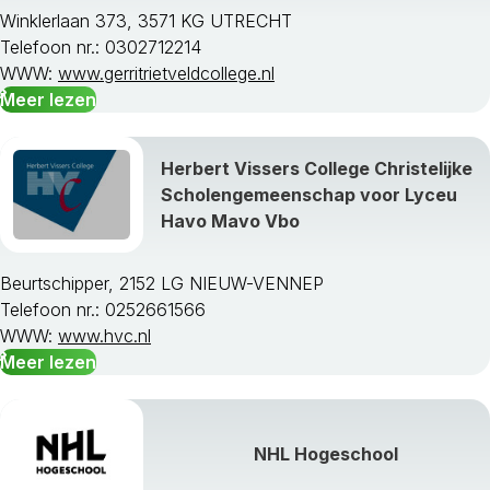
Winklerlaan 373, 3571 KG UTRECHT
Velsen
Telefoon nr.: 0302712214
Waterland
WWW:
www.gerritrietveldcollege.nl
Weesp
Meer lezen
Wijdemeren
Wormerland
Zaanstad
Herbert Vissers College Christelijke
Zandvoort
Scholengemeenschap voor Lyceu
Zeevang
Havo Mavo Vbo
Zijpe
Beurtschipper, 2152 LG NIEUW-VENNEP
Telefoon nr.: 0252661566
WWW:
www.hvc.nl
Meer lezen
NHL Hogeschool