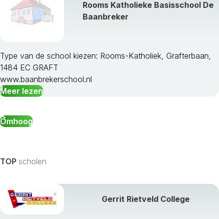
Rooms Katholieke Basisschool De
Hoorn
Baanbreker
Huizen
Koggenland
Landsmeer
Langedijk
Type van de school kiezen: Rooms-Katholiek, Grafterbaan,
Laren
1484 EC GRAFT
Medemblik
www.baanbrekerschool.nl
Muiden
Meer lezen
Naarden
Oostzaan
Omhoog
Opmeer
Ouder-Amstel
Purmerend
Schagen
TOP
scholen
Schermer
Stede Broec
Texel
Gerrit Rietveld College
Uitgeest
Uithoorn