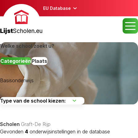
EU Database
Lijst
Scholen.eu
Welke school zoekt u?
Categorieën
Plaats
Basisonderwijs
Scholen
Graft-De Rijp
Gevonden
4
onderwijsinstellingen in de database