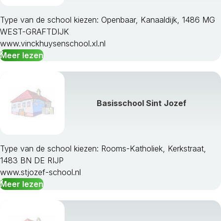
Bloemendaal
Bussum
Type van de school kiezen: Openbaar, Kanaaldijk, 1486 MG
Castricum
WEST-GRAFTDIJK
Den Helder
www.vinckhuysenschool.xl.nl
Diemen
Meer lezen
Drechterland
Edam-Volendam
Enkhuizen
Graft-De Rijp
Basisschool Sint Jozef
Haarlem
Haarlemmerliede Ca
Haarlemmermeer
Harenkarspel
Type van de school kiezen: Rooms-Katholiek, Kerkstraat,
Heemskerk
1483 BN DE RIJP
Heemstede
www.stjozef-school.nl
Heerhugowaard
Meer lezen
Heiloo
Hilversum
Hollands Kroon