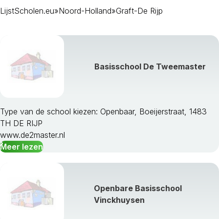
LijstScholen.eu
»
Noord-Holland
»
Graft-De Rijp
Basisschool De Tweemaster
Type van de school kiezen: Openbaar, Boeijerstraat, 1483
TH DE RIJP
Aalsmeer
www.de2master.nl
Alkmaar
Meer lezen
Amstelveen
Amsterdam
Beemster
Bergen Nh
Openbare Basisschool
Beverwijk
Vinckhuysen
Blaricum