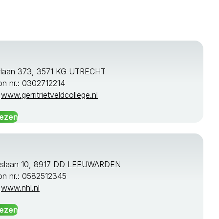
rlaan 373, 3571 KG UTRECHT
on nr.: 0302712214
:
www.gerritrietveldcollege.nl
lezen
rslaan 10, 8917 DD LEEUWARDEN
on nr.: 0582512345
:
www.nhl.nl
lezen