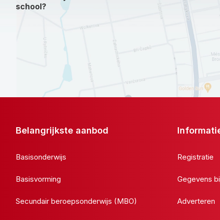
school?
Belangrijkste aanbod
Informati
Basisonderwijs
Registratie
Basisvorming
Gegevens bi
Secundair beroepsonderwijs (MBO)
Adverteren