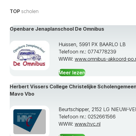
Vught
Waalre
TOP
scholen
Waalwijk
Werkendam
Openbare Jenaplanschool De Omnibus
Woensdrecht
Woudrichem
Huissen, 5991 PX BAARLO LB
Zundert
Telefoon nr.: 0774778239
WWW:
www.omnibus-akkoord-po.
Meer lezen
Herbert Vissers College Christelijke Scholengeme
Mavo Vbo
Beurtschipper, 2152 LG NIEUW-V
Telefoon nr.: 0252661566
WWW:
www.hvc.nl