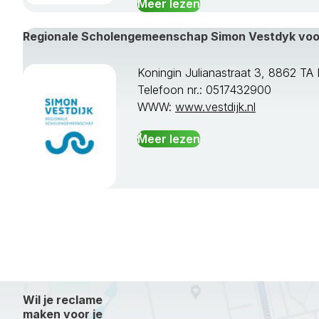
Meer lezen
Regionale Scholengemeenschap Simon Vestdyk vo
Koningin Julianastraat 3, 8862 
Telefoon nr.: 0517432900
WWW:
www.vestdijk.nl
Meer lezen
Wil je reclame
maken voor je