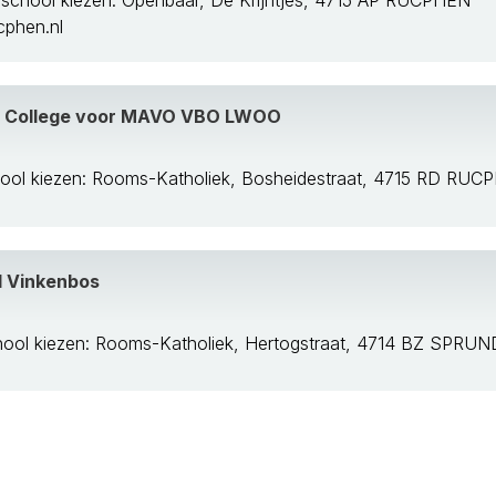
school kiezen: Openbaar, De Krijntjes, 4715 AP RUCPHEN
cphen.nl
rden
e College voor MAVO VBO LWOO
sch
ool kiezen: Rooms-Katholiek, Bosheidestraat, 4715 RD RUC
stel
e
l Vinkenbos
l
hool kiezen: Rooms-Katholiek, Hertogstraat, 4714 BZ SPRU