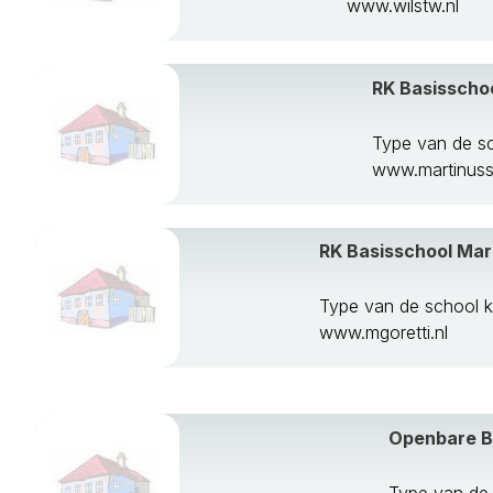
www.wilstw.nl
Gemert-Bakel
Gilze En Rijen
Goirle
RK Basisschoo
Grave
Haaren
Type van de sc
Halderberge
www.martinuss
Heeze-Leende
Helmond
Heusden
RK Basisschool Mari
Hilvarenbeek
Laarbeek
Type van de school k
Landerd
www.mgoretti.nl
Loon Op Zand
Maasdonk
Mill En Sint Hu
Moerdijk
Openbare Ba
Nuenen Ca
Oirschot