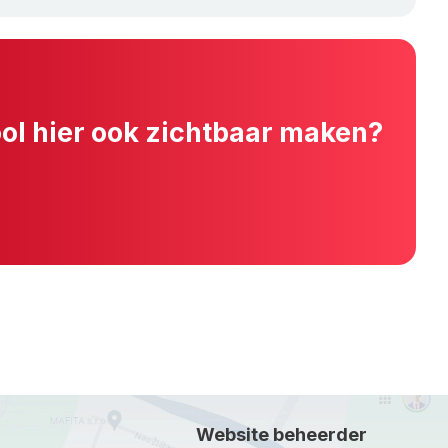
ool hier ook zichtbaar maken?
Website beheerder