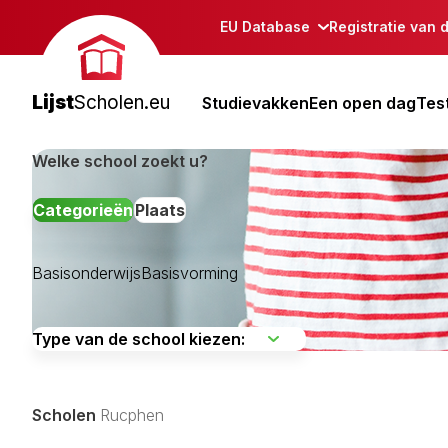
EU Database
Registratie van 
Lijst
Scholen.eu
Studievakken
Een open dag
Tes
Welke school zoekt u?
Categorieën
Plaats
Basisonderwijs
Basisvorming
Aalburg
Alphen-Chaam
Asten
Scholen
Rucphen
Baarle-Nassau