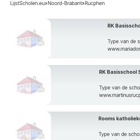
LijstScholen.eu
»
Noord-Brabant
»
Rucphen
Bergeijk
Bergen Op Zo
Bernheze
RK Basissch
Best
Bladel
Boekel
Type van de s
Boxmeer
www.mariadon
Boxtel
Breda
Cranendonck
RK Basisschool 
Cuijk
Deurne
Type van de scho
Dongen
www.martinusrucp
Drimmelen
Eersel
Eindhoven
Rooms katholieke
Etten-Leur
Geertruidenbe
Type van de scho
Geldrop-Mierlo