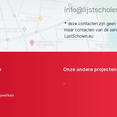
info@lijstschole
* deze contacten zijn geen
maar contacten van de ser
LijstScholen.eu
e
Onze andere projecten
-
jwerken