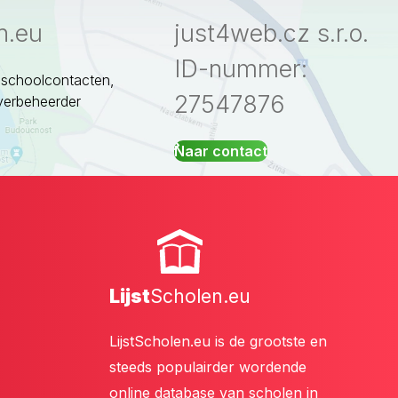
n.eu
just4web.cz s.r.o.
ID-nummer:
 schoolcontacten,
27547876
verbeheerder
Naar contact
Lijst
Scholen.eu
LijstScholen.eu is de grootste en
steeds populairder wordende
online database van scholen in