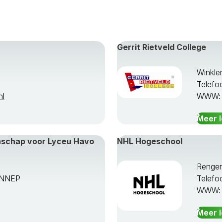
Gerrit Rietveld College
Winkle
Telefo
nl
WWW
Meer 
enschap voor Lyceu Havo
NHL Hogeschool
Renge
ENNEP
Telefo
WWW
Meer 