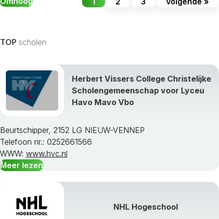
Omhoog
1
2
3
volgende »
TOP
scholen
Herbert Vissers College Christelijke
Scholengemeenschap voor Lyceu
Havo Mavo Vbo
Beurtschipper, 2152 LG NIEUW-VENNEP
Telefoon nr.: 0252661566
WWW:
www.hvc.nl
Meer lezen
NHL Hogeschool