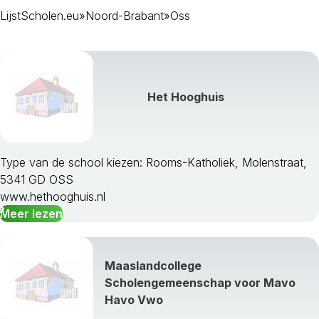
LijstScholen.eu
»
Noord-Brabant
»
Oss
Bergen Op Zoom
Bernheze
Best
Bladel
Boekel
Het Hooghuis
Boxmeer
Boxtel
Breda
Cranendonck
Type van de school kiezen: Rooms-Katholiek, Molenstraat,
Cuijk
5341 GD OSS
Deurne
www.hethooghuis.nl
Dongen
Meer lezen
Drimmelen
Eersel
Eindhoven
Maaslandcollege
Etten-Leur
Scholengemeenschap voor Mavo
Geertruidenberg
Havo Vwo
Geldrop-Mierlo