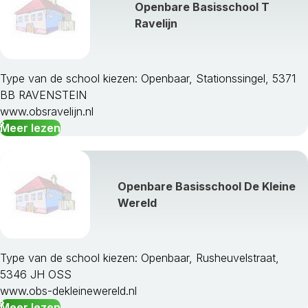
Openbare Basisschool T
Oosterhout
Ravelijn
Oss
Reusel-De Mierden
Roosendaal
Rucphen
Type van de school kiezen: Openbaar, Stationssingel, 5371
S Hertogenbosch
BB RAVENSTEIN
Schijndel
www.obsravelijn.nl
Sint Anthonis
Meer lezen
Sint-Michielsgestel
Sint-Oedenrode
Someren
Openbare Basisschool De Kleine
Son En Breugel
Wereld
Steenbergen
Tilburg
Uden
Type van de school kiezen: Openbaar, Rusheuvelstraat,
Valkenswaard
5346 JH OSS
Veghel
www.obs-dekleinewereld.nl
Veldhoven
Meer lezen
Vught