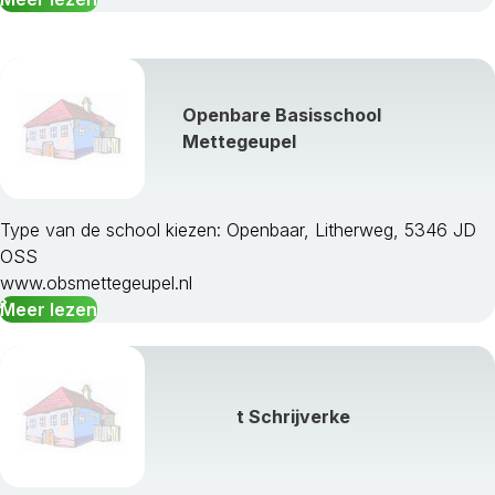
Waalre
Waalwijk
Werkendam
Woensdrecht
Openbare Basisschool
Woudrichem
Mettegeupel
Zundert
Type van de school kiezen: Openbaar, Litherweg, 5346 JD
OSS
www.obsmettegeupel.nl
Meer lezen
t Schrijverke