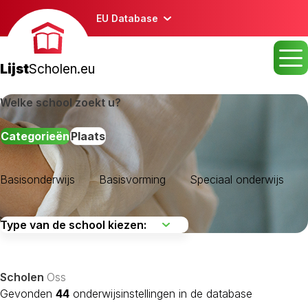
EU Database
Lijst
Scholen.eu
Welke school zoekt u?
Categorieën
Plaats
Basisonderwijs
Basisvorming
Speciaal onderwijs
Aalburg
Alphen-Chaam
Asten
Scholen
Oss
Baarle-Nassau
Gevonden
44
onderwijsinstellingen in de database
Bergeijk