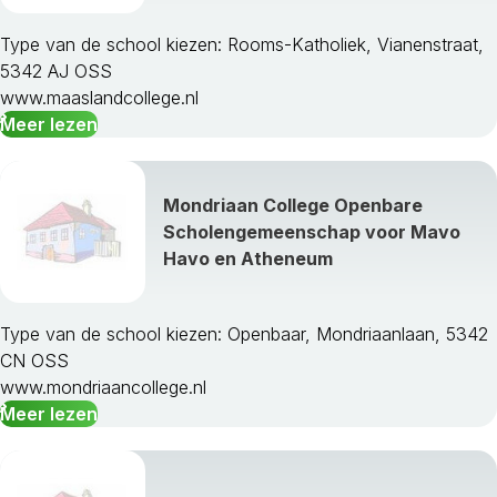
Gemert-Bakel
Gilze En Rijen
Type van de school kiezen: Rooms-Katholiek, Vianenstraat,
Goirle
5342 AJ OSS
Grave
www.maaslandcollege.nl
Haaren
Meer lezen
Halderberge
Heeze-Leende
Helmond
Mondriaan College Openbare
Heusden
Scholengemeenschap voor Mavo
Hilvarenbeek
Havo en Atheneum
Laarbeek
Landerd
Loon Op Zand
Type van de school kiezen: Openbaar, Mondriaanlaan, 5342
Maasdonk
CN OSS
Mill En Sint Hubert
www.mondriaancollege.nl
Moerdijk
Meer lezen
Nuenen Ca
Oirschot
Oisterwijk