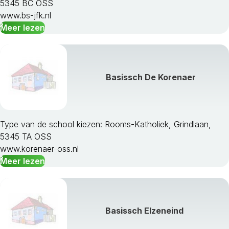
5345 BC OSS
www.bs-jfk.nl
Meer lezen
Basissch De Korenaer
Type van de school kiezen: Rooms-Katholiek, Grindlaan,
5345 TA OSS
www.korenaer-oss.nl
Meer lezen
Basissch Elzeneind