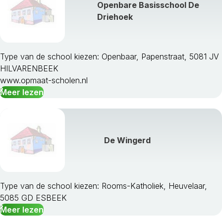
Openbare Basisschool De
Oosterhout
Driehoek
Oss
Reusel-De Mierden
Roosendaal
Rucphen
Type van de school kiezen: Openbaar, Papenstraat, 5081 JV
S Hertogenbosch
HILVARENBEEK
Schijndel
www.opmaat-scholen.nl
Sint Anthonis
Meer lezen
Sint-Michielsgestel
Sint-Oedenrode
Someren
Son En Breugel
De Wingerd
Steenbergen
Tilburg
Uden
Type van de school kiezen: Rooms-Katholiek, Heuvelaar,
Valkenswaard
5085 GD ESBEEK
Veghel
Meer lezen
Veldhoven
Vught