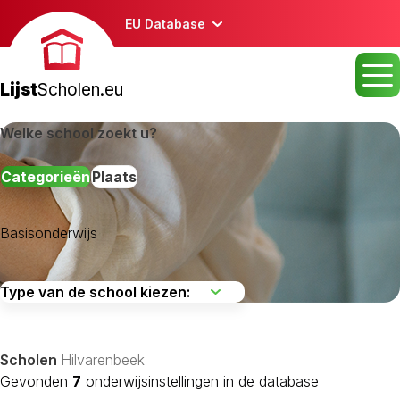
EU Database
Lijst
Scholen.eu
Welke school zoekt u?
Categorieën
Plaats
Basisonderwijs
Aalburg
Alphen-Chaam
Asten
Scholen
Hilvarenbeek
Baarle-Nassau
Gevonden
7
onderwijsinstellingen in de database
Bergeijk