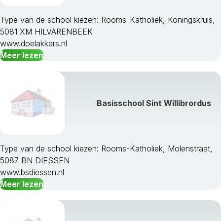
Gemert-Bakel
Gilze En Rijen
Type van de school kiezen: Rooms-Katholiek, Koningskruis,
Goirle
5081 XM HILVARENBEEK
Grave
www.doelakkers.nl
Haaren
Meer lezen
Halderberge
Heeze-Leende
Helmond
Heusden
Basisschool Sint Willibrordus
Hilvarenbeek
Laarbeek
Landerd
Loon Op Zand
Type van de school kiezen: Rooms-Katholiek, Molenstraat,
Maasdonk
5087 BN DIESSEN
Mill En Sint Hubert
www.bsdiessen.nl
Moerdijk
Meer lezen
Nuenen Ca
Oirschot
Oisterwijk