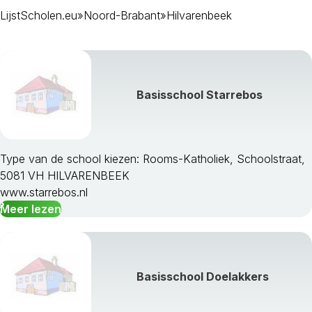
LijstScholen.eu
»
Noord-Brabant
»
Hilvarenbeek
Bergen Op Zoom
Bernheze
Best
Bladel
Boekel
Basisschool Starrebos
Boxmeer
Boxtel
Breda
Cranendonck
Type van de school kiezen: Rooms-Katholiek, Schoolstraat,
Cuijk
5081 VH HILVARENBEEK
Deurne
www.starrebos.nl
Dongen
Meer lezen
Drimmelen
Eersel
Eindhoven
Etten-Leur
Basisschool Doelakkers
Geertruidenberg
Geldrop-Mierlo