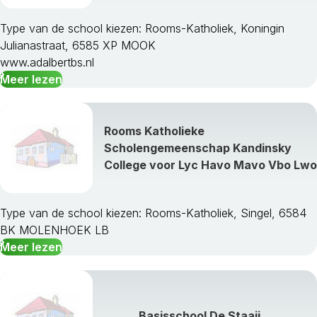
Heerlen
Horst Aan De Maas
Type van de school kiezen: Rooms-Katholiek, Koningin
Kerkrade
Julianastraat, 6585 XP MOOK
Landgraaf
www.adalbertbs.nl
Leudal
Meer lezen
Maasgouw
Maastricht
Meerssen
Rooms Katholieke
Mook En Middelaar
Scholengemeenschap Kandinsky
Nederweert
College voor Lyc Havo Mavo Vbo Lwo
Nuth
Onderbanken
Peel En Maas
Type van de school kiezen: Rooms-Katholiek, Singel, 6584
Roerdalen
BK MOLENHOEK LB
Roermond
Meer lezen
Schinnen
Simpelveld
Sittard-Geleen
Stein
Basisschool De Staaij