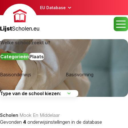
EU Database
Lijst
Scholen.eu
Welke school zoekt u?
Categorieën
Plaats
Basisonderwijs
Basisvorming
Scholen
Mook En Middelaar
Gevonden
4
onderwijsinstellingen in de database