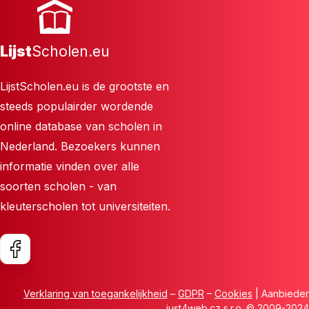
Lijst
Scholen.eu
LijstScholen.eu is de grootste en
steeds populairder wordende
online database van scholen in
Nederland. Bezoekers kunnen
informatie vinden over alle
soorten scholen - van
kleuterscholen tot universiteiten.
Verklaring van toegankelijkheid
–
GDPR
–
Cookies
| Aanbieder
just4web.cz s.r.o.
© 2009-2024