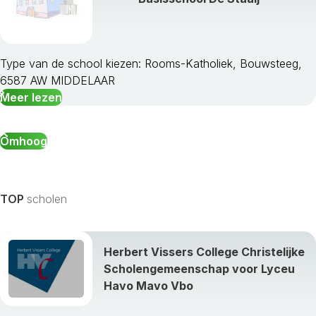
Vaals
Valkenburg Aan De Geul
Venlo
Venray
Type van de school kiezen: Rooms-Katholiek, Bouwsteeg,
Voerendaal
6587 AW MIDDELAAR
Weert
Meer lezen
Omhoog
TOP
scholen
Herbert Vissers College Christelijke
Scholengemeenschap voor Lyceu
Havo Mavo Vbo