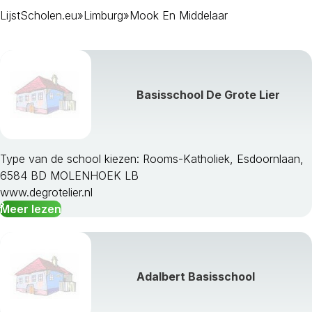
LijstScholen.eu
»
Limburg
»
Mook En Middelaar
Basisschool De Grote Lier
Type van de school kiezen: Rooms-Katholiek, Esdoornlaan,
6584 BD MOLENHOEK LB
Beek
www.degrotelier.nl
Beesel
Meer lezen
Bergen Lb
Brunssum
Echt-Susteren
Eijsden-Margraten
Adalbert Basisschool
Gennep
Gulpen-Wittem