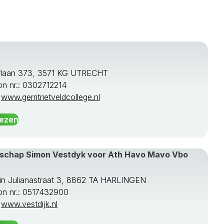
rlaan 373, 3571 KG UTRECHT
on nr.: 0302712214
:
www.gerritrietveldcollege.nl
lezen
schap Simon Vestdyk voor Ath Havo Mavo Vbo
in Julianastraat 3, 8862 TA HARLINGEN
on nr.: 0517432900
:
www.vestdijk.nl