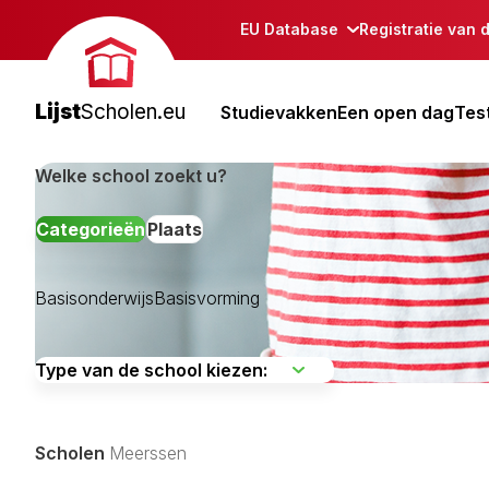
EU Database
Registratie van 
Lijst
Scholen.eu
Studievakken
Een open dag
Tes
Welke school zoekt u?
Categorieën
Plaats
Basisonderwijs
Basisvorming
Beek
Beesel
Bergen Lb
Scholen
Meerssen
Brunssum