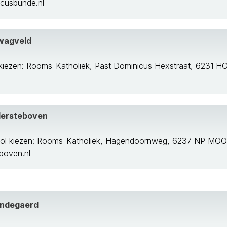
cusbunde.nl
Hwagveld
 kiezen: Rooms-Katholiek, Past Dominicus Hexstraat, 6231
n De Geul
dersteboven
ool kiezen: Rooms-Katholiek, Hagendoornweg, 6237 NP M
boven.nl
indegaerd