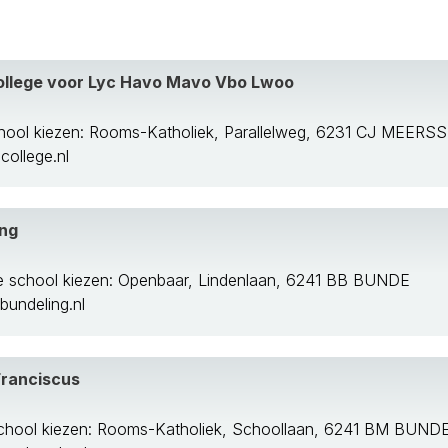
aten
College voor Lyc Havo Mavo Vbo Lwoo
 Maas
hool kiezen: Rooms-Katholiek, Parallelweg, 6231 CJ MEERS
college.nl
ing
e school kiezen: Openbaar, Lindenlaan, 6241 BB BUNDE
laar
undeling.nl
Franciscus
chool kiezen: Rooms-Katholiek, Schoollaan, 6241 BM BUND