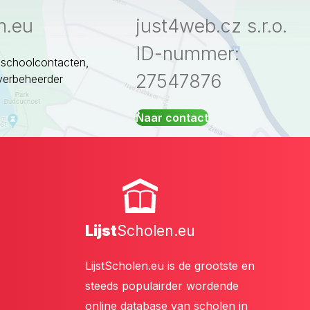
n.eu
just4web.cz s.r.o.
ID-nummer:
 schoolcontacten,
27547876
verbeheerder
Naar contact
Lijst
Scholen.eu
LijstScholen.eu is de grootste en
steeds populairder wordende
online database van scholen in