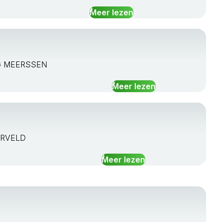
Meer lezen
 HG MEERSSEN
Meer lezen
OORVELD
Meer lezen