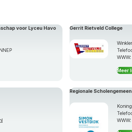
enschap voor Lyceu Havo
Gerrit Rietveld College
Winkle
ENNEP
Telefo
WWW
Meer 
Regionale Scholengemeen
Koning
Telefo
nl
WWW