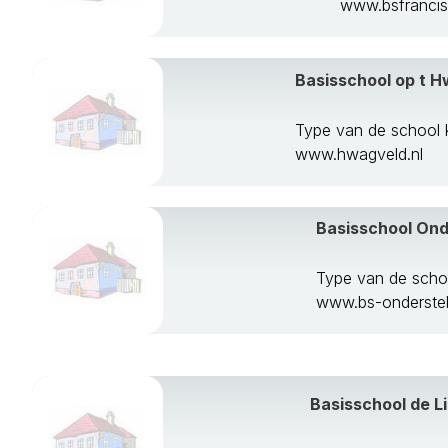
www.bsfrancis
Schinnen
Simpelveld
Sittard-Geleen
Basisschool op t 
Stein
Vaals
Type van de school
Valkenburg Aa
www.hwagveld.nl
Venlo
Venray
Voerendaal
Basisschool On
Weert
Type van de sch
www.bs-onderste
Basisschool de L