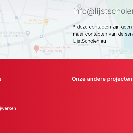
info@lijstschole
* deze contacten zijn geen
maar contacten van de ser
LijstScholen.eu
e
Onze andere projecten
-
jwerken