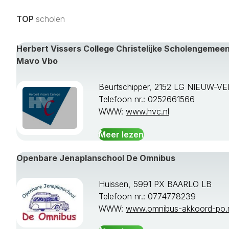
TOP
scholen
Herbert Vissers College Christelijke Scholengeme
Mavo Vbo
Beurtschipper, 2152 LG NIEUW-V
Telefoon nr.: 0252661566
WWW:
www.hvc.nl
Meer lezen
Openbare Jenaplanschool De Omnibus
Huissen, 5991 PX BAARLO LB
Telefoon nr.: 0774778239
WWW:
www.omnibus-akkoord-po.