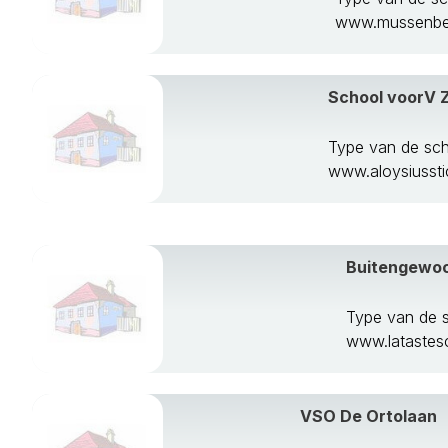
www.mussenber
School voorV
Type van de sc
www.aloysiusstic
Buitengewoo
Type van de 
www.latastesc
VSO De Ortolaan