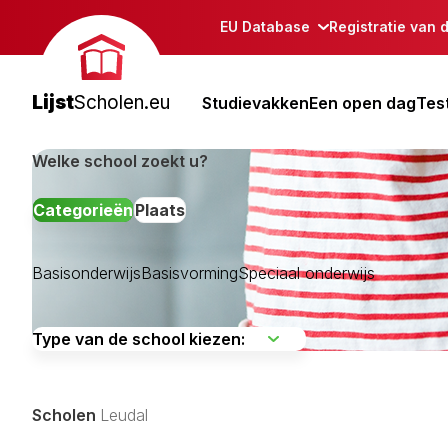
EU Database
Registratie van 
Lijst
Scholen.eu
Studievakken
Een open dag
Tes
Welke school zoekt u?
Categorieën
Plaats
Basisonderwijs
Basisvorming
Speciaal onderwijs
Beek
Beesel
Bergen Lb
Scholen
Leudal
Brunssum