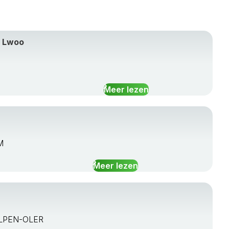
o Lwoo
Meer lezen
M
Meer lezen
KELPEN-OLER