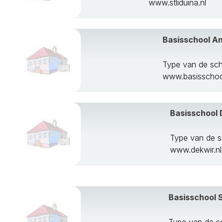
www.stliduina.nl
Schinnen
Simpelveld
Sittard-Geleen
Basisschool A
Stein
Vaals
Type van de sc
Valkenburg Aa
www.basisschool
Venlo
Venray
Voerendaal
Basisschool 
Weert
Type van de s
www.dekwir.nl
Basisschool S