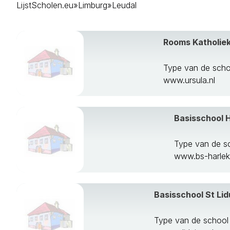
LijstScholen.eu
»
Limburg
»
Leudal
Echt-Susteren
Eijsden-Margr
Gennep
Rooms Katholie
Gulpen-Wittem
Heerlen
Horst Aan De
Type van de sch
Kerkrade
www.ursula.nl
Landgraaf
Leudal
Maasgouw
Basisschool H
Maastricht
Meerssen
Type van de s
Mook En Midde
www.bs-harleki
Nederweert
Nuth
Onderbanken
Basisschool St Lid
Peel En Maas
Roerdalen
Type van de school
Roermond