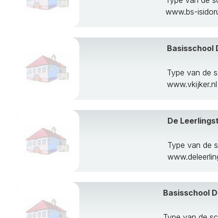
Type van de s
www.bs-isidoru
Basisschool 
Type van de s
www.vkijker.nl
De Leerlings
Type van de 
www.deleerling
Basisschool 
Type van de s