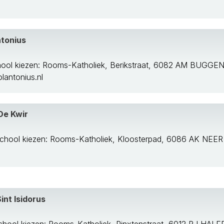
ntonius
hool kiezen: Rooms-Katholiek, Berikstraat, 6082 AM BUGG
n De Geul
antonius.nl
De Kwir
chool kiezen: Rooms-Katholiek, Kloosterpad, 6086 AK NEER
int Isidorus