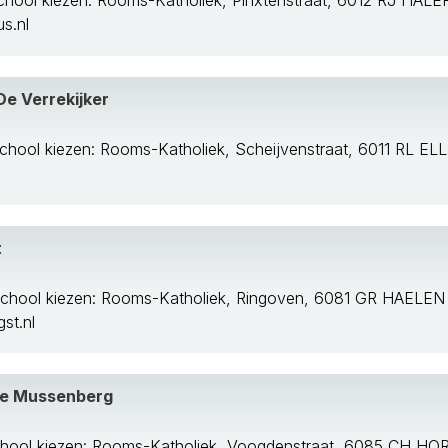
chool kiezen: Rooms-Katholiek, Pinxtenstraat, 6012 RJ HALE
s.nl
De Verrekijker
chool kiezen: Rooms-Katholiek, Scheijvenstraat, 6011 RL ELL
t
school kiezen: Rooms-Katholiek, Ringoven, 6081 GR HAELEN
st.nl
De Mussenberg
chool kiezen: Rooms-Katholiek, Voogdenstraat, 6085 CH HO