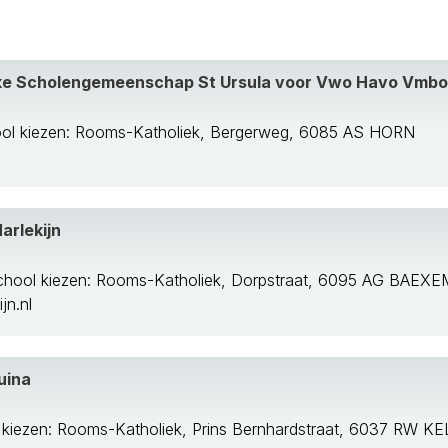
aten
ke Scholengemeenschap St Ursula voor Vwo Havo Vmb
 Maas
ool kiezen: Rooms-Katholiek, Bergerweg, 6085 AS HORN
arlekijn
chool kiezen: Rooms-Katholiek, Dorpstraat, 6095 AG BAEXE
laar
jn.nl
uina
 kiezen: Rooms-Katholiek, Prins Bernhardstraat, 6037 RW 