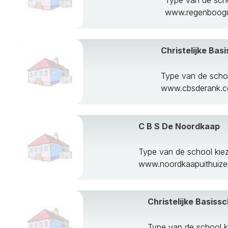
Type van de scho
www.regenboogui
Christelijke Bas
Type van de schoo
www.cbsderank.
C B S De Noordkaap
Type van de school kie
www.noordkaapuithuize
Christelijke Basiss
Type van de school k