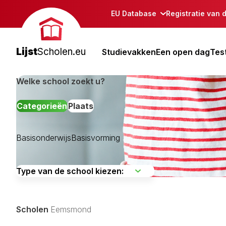
EU Database
Registratie van 
Lijst
Scholen.eu
Studievakken
Een open dag
Tes
Welke school zoekt u?
Categorieën
Plaats
Basisonderwijs
Basisvorming
Appingedam
Bedum
Bellingwedde
Scholen
Eemsmond
De Marne