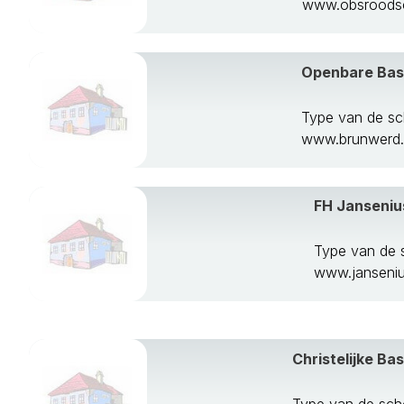
www.obsroodsc
Openbare Bas
Type van de sc
www.brunwerd.
FH Janseniu
Type van de 
www.janseniu
Christelijke B