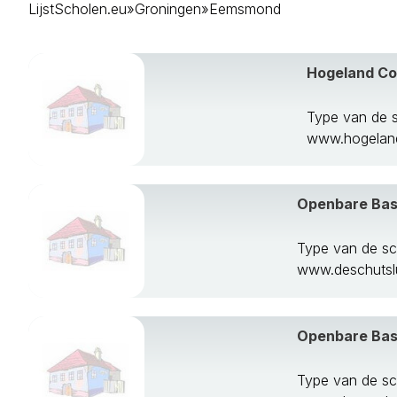
LijstScholen.eu
»
Groningen
»
Eemsmond
Delfzijl
Eemsmond
Groningen
Hogeland Co
Grootegast
Haren
Hoogezand-S
Type van de 
Leek
www.hogeland
Loppersum
Marum
Menterwolde
Openbare Basi
Oldambt
Pekela
Type van de sc
Slochteren
www.deschutslu
Stadskanaal
Ten Boer
Veendam
Openbare Bas
Vlagtwedde
Winsum
Type van de s
Zuidhorn