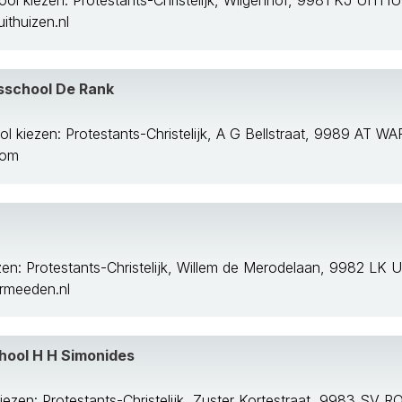
ol kiezen: Protestants-Christelijk, Wilgenhof, 9981 KJ UITH
thuizen.nl
isschool De Rank
l kiezen: Protestants-Christelijk, A G Bellstraat, 9989 AT 
com
zen: Protestants-Christelijk, Willem de Merodelaan, 9982 
rmeeden.nl
chool H H Simonides
iezen: Protestants-Christelijk, Zuster Kortestraat, 9983 