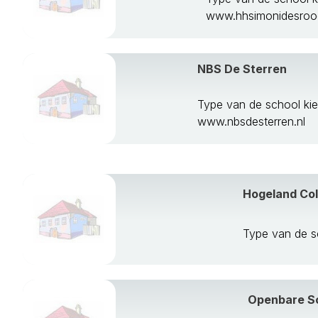
www.hhsimonidesrood
NBS De Sterren
Type van de school k
www.nbsdesterren.nl
Hogeland Co
Type van de s
Openbare Sc