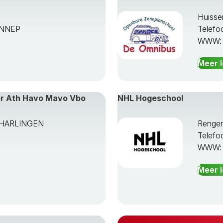
Huisse
ENNEP
Telefo
WWW
Meer 
or Ath Havo Mavo Vbo
NHL Hogeschool
TA HARLINGEN
Renge
Telefo
WWW
Meer 