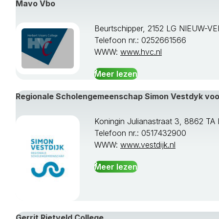
Mavo Vbo
Beurtschipper, 2152 LG NIEUW-V
Telefoon nr.: 0252661566
WWW:
www.hvc.nl
Meer lezen
Regionale Scholengemeenschap Simon Vestdyk vo
Koningin Julianastraat 3, 8862 
Telefoon nr.: 0517432900
WWW:
www.vestdijk.nl
Meer lezen
Gerrit Rietveld College