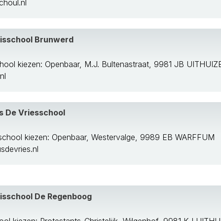
houl.nl
isschool Brunwerd
hool kiezen: Openbaar, M.J. Bultenastraat, 9981 JB UITHUI
nl
s De Vriesschool
school kiezen: Openbaar, Westervalge, 9989 EB WARFFUM
sdevries.nl
asisschool De Regenboog