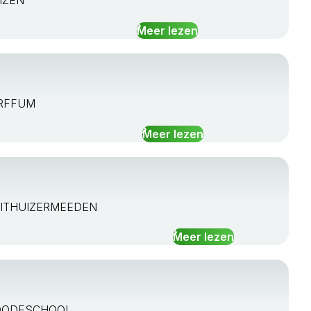
UIZEN
Meer lezen
WARFFUM
Meer lezen
LK UITHUIZERMEEDEN
Meer lezen
SV ROODESCHOOL