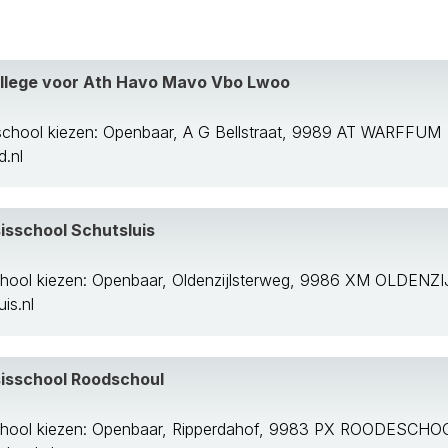
llege voor Ath Havo Mavo Vbo Lwoo
appemeer
school kiezen: Openbaar, A G Bellstraat, 9989 AT WARFFUM
.nl
sschool Schutsluis
hool kiezen: Openbaar, Oldenzijlsterweg, 9986 XM OLDENZI
is.nl
isschool Roodschoul
chool kiezen: Openbaar, Ripperdahof, 9983 PX ROODESCHO