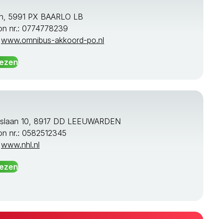
n, 5991 PX BAARLO LB
on nr.: 0774778239
:
www.omnibus-akkoord-po.nl
lezen
rslaan 10, 8917 DD LEEUWARDEN
on nr.: 0582512345
:
www.nhl.nl
lezen