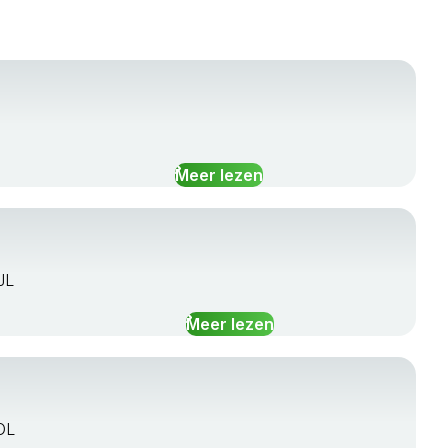
Meer lezen
JL
Meer lezen
OL