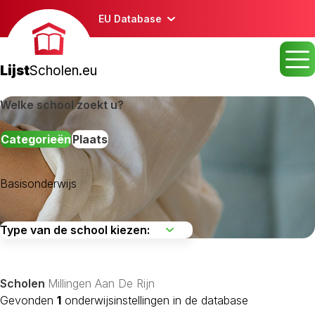
EU Database
Lijst
Scholen.eu
Welke school zoekt u?
Categorieën
Plaats
Basisonderwijs
Scholen
Millingen Aan De Rijn
Gevonden
1
onderwijsinstellingen in de database