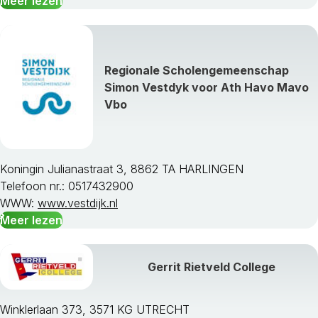
Meer lezen
Maasdriel
Millingen Aan De Rijn
Montferland
Neder-Betuwe
Regionale Scholengemeenschap
Neerijnen
Simon Vestdyk voor Ath Havo Mavo
Nijkerk
Vbo
Nijmegen
Nunspeet
Oldebroek
Oost Gelre
Koningin Julianastraat 3, 8862 TA HARLINGEN
Oude Ijsselstreek
Telefoon nr.: 0517432900
Overbetuwe
WWW:
www.vestdijk.nl
Putten
Meer lezen
Renkum
Rheden
Rijnwaarden
Gerrit Rietveld College
Rozendaal
Scherpenzeel
Winklerlaan 373, 3571 KG UTRECHT
Tiel