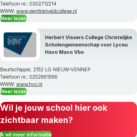
Telefoon nr.: 0302712214
Ubbergen
WWW:
www.gerritrietveldcollege.nl
Voorst
Meer lezen
Wageningen
West Maas En Waal
Westervoort
Herbert Vissers College Christelijke
Wijchen
Scholengemeenschap voor Lyceu
Winterswijk
Havo Mavo Vbo
Zaltbommel
Zevenaar
Beurtschipper, 2152 LG NIEUW-VENNEP
Zutphen
Telefoon nr.: 0252661566
WWW:
www.hvc.nl
Meer lezen
Wil je jouw school hier ook
zichtbaar maken?
Ik wil meer informatie