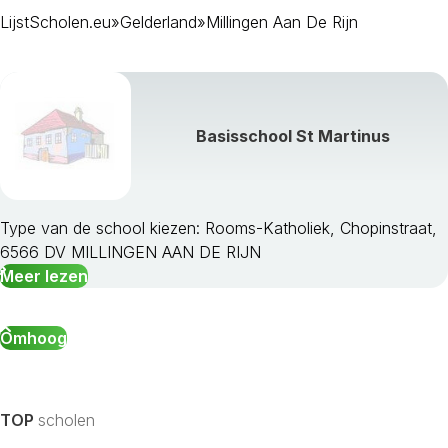
LijstScholen.eu
»
Gelderland
»
Millingen Aan De Rijn
Basisschool St Martinus
Type van de school kiezen: Rooms-Katholiek, Chopinstraat,
6566 DV MILLINGEN AAN DE RIJN
Aalten
Meer lezen
Apeldoorn
Arnhem
Barneveld
Omhoog
Berkelland
Beuningen
Bronckhorst
TOP
scholen
Brummen