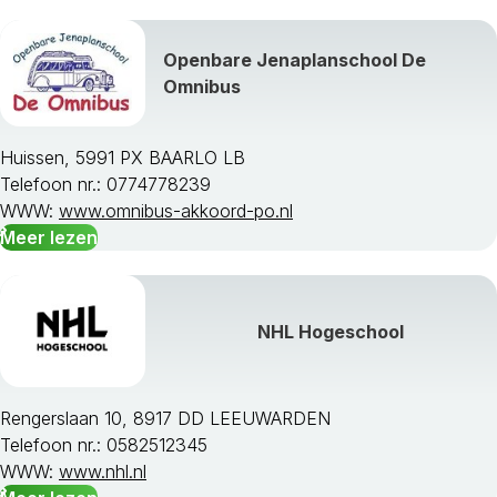
Buren
Culemborg
Openbare Jenaplanschool De
Doesburg
Omnibus
Doetinchem
Druten
Duiven
Huissen, 5991 PX BAARLO LB
Ede
Telefoon nr.: 0774778239
Elburg
WWW:
www.omnibus-akkoord-po.nl
Epe
Meer lezen
Ermelo
Geldermalsen
Groesbeek
Harderwijk
NHL Hogeschool
Hattem
Heerde
Heumen
Rengerslaan 10, 8917 DD LEEUWARDEN
Lingewaal
Telefoon nr.: 0582512345
Lingewaard
WWW:
www.nhl.nl
Lochem