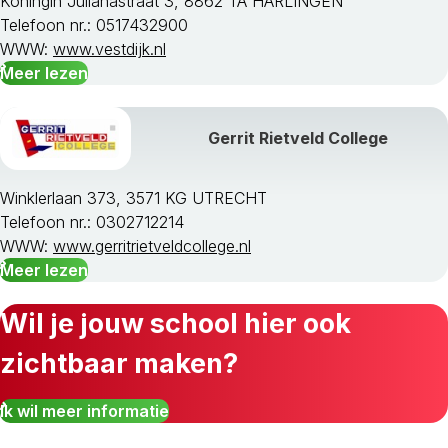
Koningin Julianastraat 3, 8862 TA HARLINGEN
Telefoon nr.: 0517432900
WWW:
www.vestdijk.nl
Meer lezen
Gerrit Rietveld College
Winklerlaan 373, 3571 KG UTRECHT
Telefoon nr.: 0302712214
WWW:
www.gerritrietveldcollege.nl
Meer lezen
Wil je jouw school hier ook
zichtbaar maken?
Ik wil meer informatie