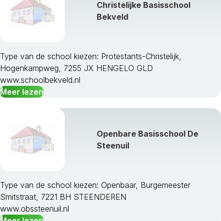
Christelijke Basisschool
Maasdriel
Bekveld
Millingen Aan De Rijn
Montferland
Neder-Betuwe
Neerijnen
Type van de school kiezen: Protestants-Christelijk,
Nijkerk
Hogenkampweg, 7255 JX HENGELO GLD
Nijmegen
www.schoolbekveld.nl
Nunspeet
Meer lezen
Oldebroek
Oost Gelre
Oude Ijsselstreek
Openbare Basisschool De
Overbetuwe
Steenuil
Putten
Renkum
Rheden
Type van de school kiezen: Openbaar, Burgemeester
Rijnwaarden
Smitstraat, 7221 BH STEENDEREN
Rozendaal
www.obssteenuil.nl
Scherpenzeel
Meer lezen
Tiel