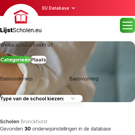
EU Database
Lijst
Scholen.eu
Welke school zoekt u?
Categorieën
Plaats
Basisonderwijs
Basisvorming
Scholen
Bronckhorst
Gevonden
30
onderwijsinstellingen in de database