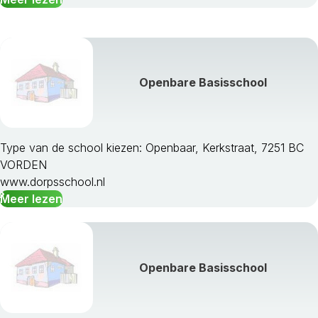
Ubbergen
Voorst
Wageningen
West Maas En Waal
Openbare Basisschool
Westervoort
Wijchen
Winterswijk
Zaltbommel
Type van de school kiezen: Openbaar, Kerkstraat, 7251 BC
Zevenaar
VORDEN
Zutphen
www.dorpsschool.nl
Meer lezen
Openbare Basisschool