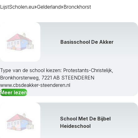
LijstScholen.eu
»
Gelderland
»
Bronckhorst
Basisschool De Akker
Type van de school kiezen: Protestants-Christelijk,
Bronkhorsterweg, 7221 AB STEENDEREN
Aalten
www.cbsdeakker-steenderen.nl
Apeldoorn
Meer lezen
Arnhem
Barneveld
Berkelland
Beuningen
School Met De Bijbel
Bronckhorst
Heideschool
Brummen