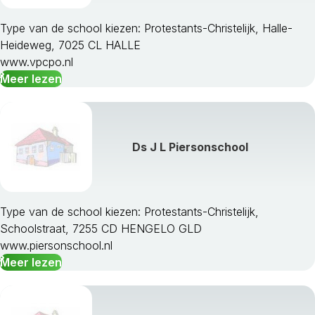
Buren
Culemborg
Type van de school kiezen: Protestants-Christelijk, Halle-
Doesburg
Heideweg, 7025 CL HALLE
Doetinchem
www.vpcpo.nl
Druten
Meer lezen
Duiven
Ede
Elburg
Epe
Ds J L Piersonschool
Ermelo
Geldermalsen
Groesbeek
Harderwijk
Type van de school kiezen: Protestants-Christelijk,
Hattem
Schoolstraat, 7255 CD HENGELO GLD
Heerde
www.piersonschool.nl
Heumen
Meer lezen
Lingewaal
Lingewaard
Lochem