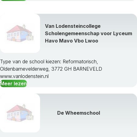
Ubbergen
Voorst
Wageningen
Van Lodensteincollege
West Maas En Waal
Scholengemeenschap voor Lyceum
Westervoort
Havo Mavo Vbo Lwoo
Wijchen
Winterswijk
Zaltbommel
Type van de school kiezen: Reformatorisch,
Zevenaar
Oldenbarnevelderweg, 3772 GH BARNEVELD
Zutphen
www.vanlodenstein.nl
Meer lezen
De Wheemschool