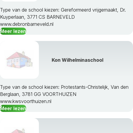
Buren
Culemborg
Type van de school kiezen: Gereformeerd vrijgemaakt, Dr.
Doesburg
Kuyperlaan, 3771 CS BARNEVELD
Doetinchem
www.debronbarneveld.nl
Druten
Meer lezen
Duiven
Ede
Elburg
Epe
Kon Wilhelminaschool
Ermelo
Geldermalsen
Groesbeek
Type van de school kiezen: Protestants-Christelijk, Van den
Harderwijk
Berglaan, 3781 GG VOORTHUIZEN
Hattem
www.kwsvoorthuizen.nl
Heerde
Meer lezen
Heumen
Lingewaal
Lingewaard
Lochem