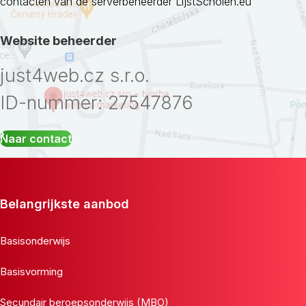
contacten van de serverbeheerder LijstScholen.eu
Website beheerder
just4web.cz s.r.o.
ID-nummer: 27547876
Naar contact
Belangrijkste aanbod
Basisonderwijs
Basisvorming
Secundair beroepsonderwijs (MBO)