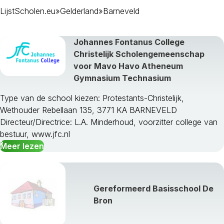
LijstScholen.eu
»
Gelderland
»
Barneveld
Johannes Fontanus College
Christelijk Scholengemeenschap
voor Mavo Havo Atheneum
Gymnasium Technasium
Type van de school kiezen: Protestants-Christelijk,
Wethouder Rebellaan 135, 3771 KA BARNEVELD
Directeur/Directrice: L.A. Minderhoud, voorzitter college van
Aalten
bestuur, www.jfc.nl
Apeldoorn
Meer lezen
Arnhem
Barneveld
Berkelland
Gereformeerd Basisschool De
Beuningen
Bron
Bronckhorst
Brummen