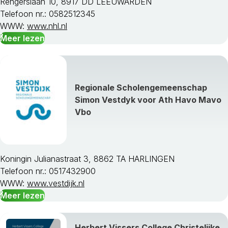
Rengerslaan 10, 8917 DD LEEUWARDEN
Telefoon nr.: 0582512345
WWW:
www.nhl.nl
Meer lezen
Regionale Scholengemeenschap
Simon Vestdyk voor Ath Havo Mavo
Vbo
Koningin Julianastraat 3, 8862 TA HARLINGEN
Telefoon nr.: 0517432900
WWW:
www.vestdijk.nl
Meer lezen
Herbert Vissers College Christelijke