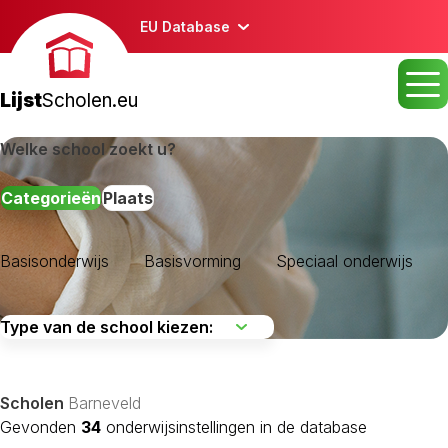
EU Database
Lijst
Scholen.eu
Welke school zoekt u?
Categorieën
Plaats
Basisonderwijs
Basisvorming
Speciaal onderwijs
Scholen
Barneveld
Gevonden
34
onderwijsinstellingen in de database