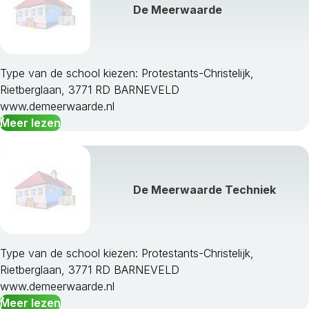
De Meerwaarde
Maasdriel
Millingen Aan De Rijn
Montferland
Neder-Betuwe
Type van de school kiezen: Protestants-Christelijk,
Neerijnen
Rietberglaan, 3771 RD BARNEVELD
Nijkerk
www.demeerwaarde.nl
Nijmegen
Meer lezen
Nunspeet
Oldebroek
Oost Gelre
Oude Ijsselstreek
De Meerwaarde Techniek
Overbetuwe
Putten
Renkum
Rheden
Type van de school kiezen: Protestants-Christelijk,
Rijnwaarden
Rietberglaan, 3771 RD BARNEVELD
Rozendaal
www.demeerwaarde.nl
Scherpenzeel
Meer lezen
Tiel