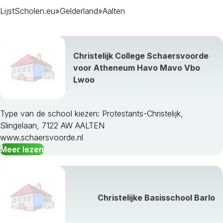
LijstScholen.eu
»
Gelderland
»
Aalten
Christelijk College Schaersvoorde
voor Atheneum Havo Mavo Vbo
Lwoo
Type van de school kiezen: Protestants-Christelijk,
Slingelaan, 7122 AW AALTEN
Aalten
www.schaersvoorde.nl
Apeldoorn
Meer lezen
Arnhem
Barneveld
Berkelland
Beuningen
Christelijke Basisschool Barlo
Bronckhorst
Brummen