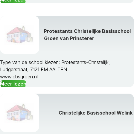
Ubbergen
Voorst
Wageningen
West Maas En Waal
Protestants Christelijke Basisschool
Westervoort
Groen van Prinsterer
Wijchen
Winterswijk
Zaltbommel
Type van de school kiezen: Protestants-Christelijk,
Zevenaar
Ludgerstraat, 7121 EM AALTEN
Zutphen
www.cbsgroen.nl
Meer lezen
Christelijke Basisschool Welink