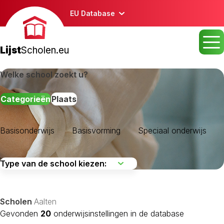
EU Database
Lijst
Scholen.eu
Welke school zoekt u?
Categorieën
Plaats
Basisonderwijs
Basisvorming
Speciaal onderwijs
Scholen
Aalten
Gevonden
20
onderwijsinstellingen in de database