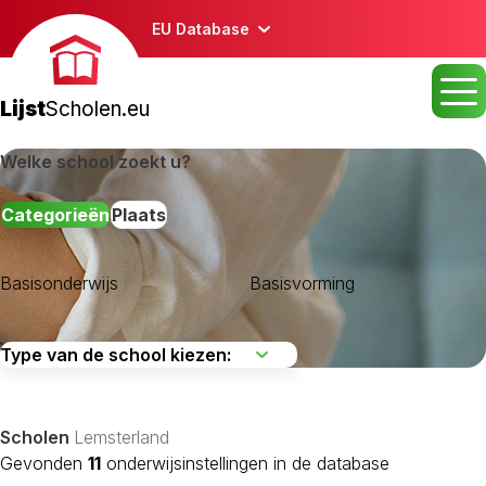
EU Database
Lijst
Scholen.eu
Welke school zoekt u?
Categorieën
Plaats
Basisonderwijs
Basisvorming
Achtkarspelen
Ameland
Boarnsterhim
Scholen
Lemsterland
Dantumadiel
Gevonden
11
onderwijsinstellingen in de database
Dongeradeel