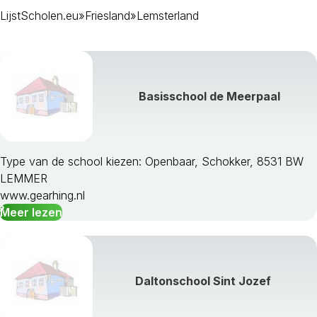
LijstScholen.eu
»
Friesland
»
Lemsterland
Ferwerderadiel
Franekeradeel
Gaasterlan-Sleat
Harlingen
Heerenveen
Basisschool de Meerpaal
Het Bildt
Kollumerland Ca
Leeuwarden
Leeuwarderadeel
Type van de school kiezen: Openbaar, Schokker, 8531 BW
Lemsterland
LEMMER
Littenseradiel
www.gearhing.nl
Menameradiel
Meer lezen
Ooststellingwerf
Opsterland
Schiermonnikoog
Skarsterlan
Daltonschool Sint Jozef
Smallingerland
Sudwest Fryslan