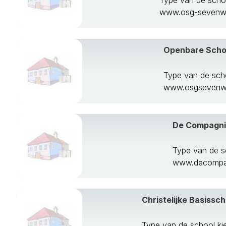
Type van de scho
www.osg-sevenwo
Openbare Scho
Type van de sch
www.osgsevenwo
De Compagnie
Type van de 
www.decompag
Christelijke Basissc
Type van de school ki