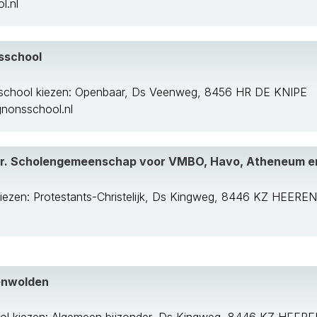
l.nl
el
school
rf
school kiezen: Openbaar, Ds Veenweg, 8456 HR DE KNIPE
onsschool.nl
hr. Scholengemeenschap voor VMBO, Havo, Atheneum 
kiezen: Protestants-Christelijk, Ds Kingweg, 8446 KZ HEER
enwolden