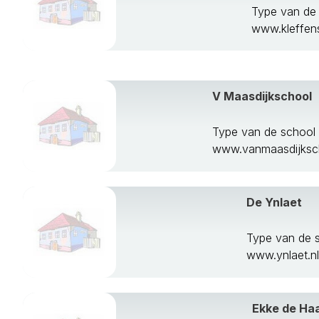
Type van de
www.kleffens
V Maasdijkschool
Type van de schoo
www.vanmaasdijksch
De Ynlaet
Type van de 
www.ynlaet.nl
Ekke de Ha