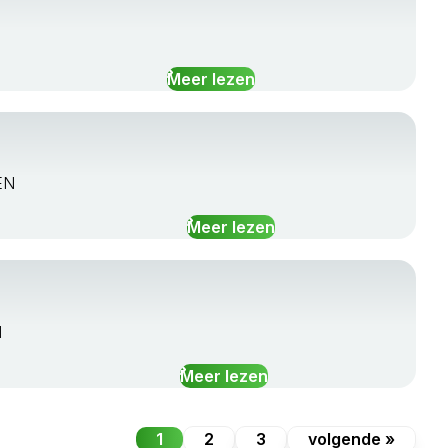
Meer lezen
EN
Meer lezen
N
Meer lezen
1
2
3
volgende »