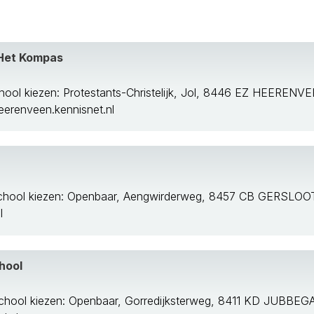
 Het Kompas
at
hool kiezen: Protestants-Christelijk, Jol, 8446 EZ HEERENV
renveen.kennisnet.nl
Ca
eel
chool kiezen: Openbaar, Aengwirderweg, 8457 CB GERSLOO
l
rf
oog
hool
chool kiezen: Openbaar, Gorredijksterweg, 8411 KD JUBBEG
an