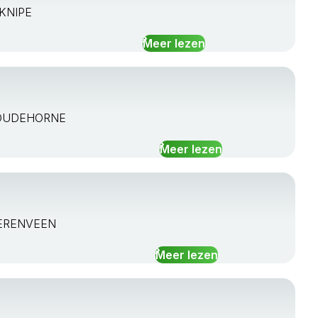
 KNIPE
Meer lezen
NM OUDEHORNE
Meer lezen
HEERENVEEN
Meer lezen