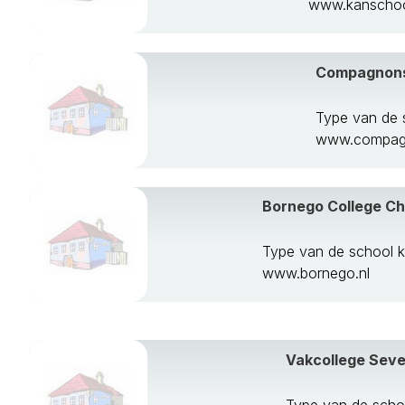
www.kanschoo
Terschelling
Tytsjerksteradi
Vlieland
Compagnons
Weststellingwe
Type van de 
www.compagn
Bornego College C
Type van de school 
www.bornego.nl
Vakcollege Sev