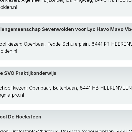
ol kiezen: Algemeen bijzonder, Ds Kingweg, 8446 KZ HEE
lden.nl
lengemeenschap Sevenwolden voor Lyc Havo Mavo Vb
ool kiezen: Openbaar, Fedde Schurerplein, 8441 PT HEERE
lden.nl
 SVO Praktijkonderwijs
school kiezen: Openbaar, Buitenbaan, 8441 HB HEERENVEEN
nie-pro.nl
hool De Hoeksteen
ezen: Protestants-Christelijk, Dr G van Schouwenlaan, 84