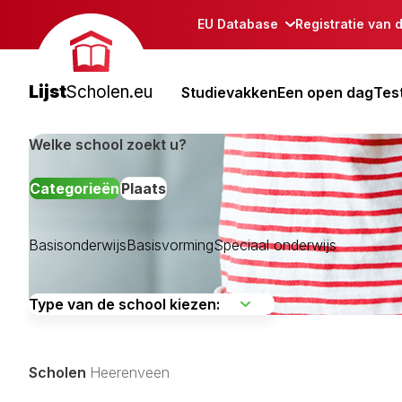
EU Database
Registratie van 
Lijst
Scholen.eu
Studievakken
Een open dag
Tes
Welke school zoekt u?
Categorieën
Plaats
Basisonderwijs
Basisvorming
Speciaal onderwijs
Achtkarspelen
Ameland
Boarnsterhim
Scholen
Heerenveen
Dantumadiel