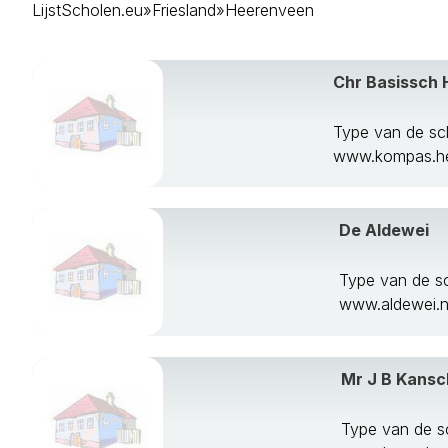
LijstScholen.eu
»
Friesland
»
Heerenveen
Dongeradeel
Ferwerderadiel
Franekeradeel
Chr Basissch
Gaasterlan-Sle
Harlingen
Heerenveen
Type van de sc
Het Bildt
www.kompas.hee
Kollumerland 
Leeuwarden
Leeuwarderad
De Aldewei
Lemsterland
Littenseradiel
Type van de s
Menameradiel
www.aldewei.n
Ooststellingwe
Opsterland
Schiermonnik
Mr J B Kansc
Skarsterlan
Smallingerland
Type van de s
Sudwest Frysl