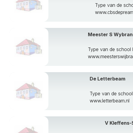
Type van de scho
www.cbsdepream
Meester S Wybran
Type van de school 
www.meesterswijbran
De Letterbeam
Type van de schoo
www.letterbeam.nl
V Kleffens-