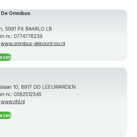
 De Omnibus
n, 5991 PX BAARLO LB
on nr.: 0774778239
:
www.omnibus-akkoord-po.nl
lezen
rslaan 10, 8917 DD LEEUWARDEN
on nr.: 0582512345
:
www.nhl.nl
lezen