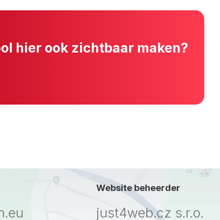
ool hier ook zichtbaar maken?
Website beheerder
n.eu
just4web.cz s.r.o.