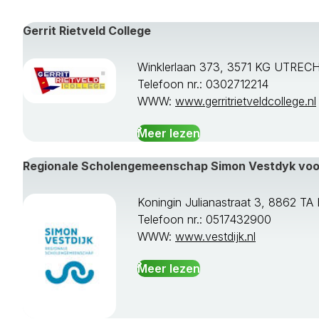
Gerrit Rietveld College
Winklerlaan 373, 3571 KG UTREC
Telefoon nr.: 0302712214
WWW:
www.gerritrietveldcollege.nl
Meer lezen
Regionale Scholengemeenschap Simon Vestdyk vo
Koningin Julianastraat 3, 8862 
Telefoon nr.: 0517432900
WWW:
www.vestdijk.nl
Meer lezen