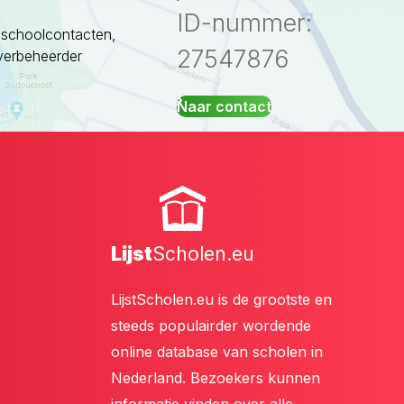
ID-nummer:
 schoolcontacten,
27547876
verbeheerder
Naar contact
Lijst
Scholen.eu
LijstScholen.eu is de grootste en
steeds populairder wordende
online database van scholen in
Nederland. Bezoekers kunnen