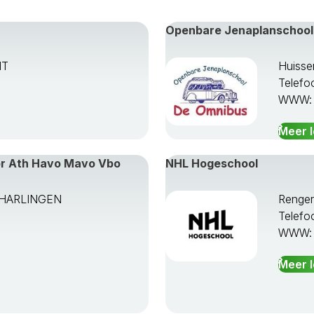
Openbare Jenaplanschool
HT
Huisse
Telefo
WWW
Meer 
or Ath Havo Mavo Vbo
NHL Hogeschool
TA HARLINGEN
Renge
Telefo
WWW
Meer 