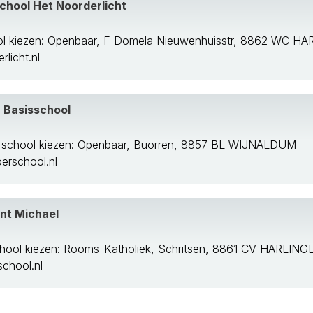
chool Het Noorderlicht
el
ol kiezen: Openbaar, F Domela Nieuwenhuisstr, 8862 WC H
licht.nl
rf
r Basisschool
 school kiezen: Openbaar, Buorren, 8857 BL WIJNALDUM
rschool.nl
int Michael
hool kiezen: Rooms-Katholiek, Schritsen, 8861 CV HARLING
chool.nl