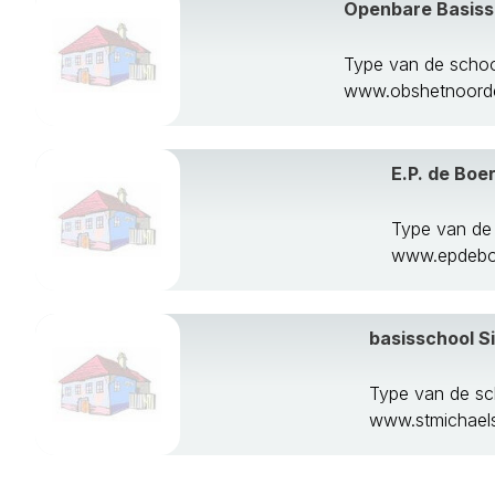
Openbare Basiss
Terschelling
Tytsjerksteradi
Type van de scho
Vlieland
www.obshetnoorder
Weststellingwe
E.P. de Boe
Type van de
www.epdeboe
basisschool S
Type van de sc
www.stmichaels