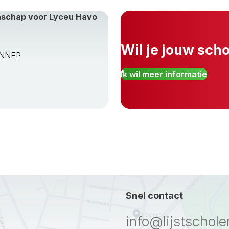
enschap voor Lyceu Havo
Wil je jouw sch
ENNEP
Ik wil meer informatie
Snel contact
info@lijstschole