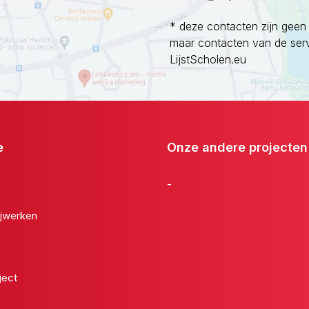
* deze contacten zijn geen
maar contacten van de ser
LijstScholen.eu
e
Onze andere projecten
-
jwerken
ject