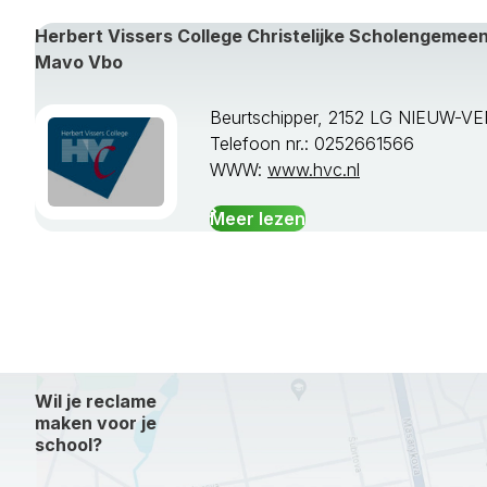
Herbert Vissers College Christelijke Scholengeme
Mavo Vbo
Beurtschipper, 2152 LG NIEUW-V
Telefoon nr.: 0252661566
WWW:
www.hvc.nl
Meer lezen
Wil je reclame
maken voor je
school?