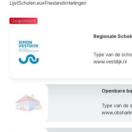
LijstScholen.eu
»
Friesland
»
Harlingen
Dongeradeel
Ferwerderadiel
Franekeradeel
Gesponsord
Gaasterlan-Sle
Harlingen
Regionale Scho
Heerenveen
Het Bildt
Kollumerland 
Type van de scho
Leeuwarden
www.vestdijk.nl
Leeuwarderad
Lemsterland
Littenseradiel
Menameradiel
Openbare ba
Ooststellingwe
Opsterland
Type van de 
Schiermonnik
www.obsharlin
Skarsterlan
Smallingerland
Sudwest Frysl