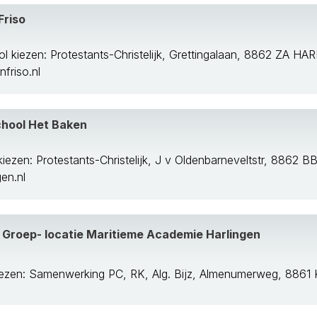
Friso
l kiezen: Protestants-Christelijk, Grettingalaan, 8862 ZA H
friso.nl
school Het Baken
iezen: Protestants-Christelijk, J v Oldenbarneveltstr, 8862
en.nl
Groep- locatie Maritieme Academie Harlingen
iezen: Samenwerking PC, RK, Alg. Bijz, Almenumerweg, 88