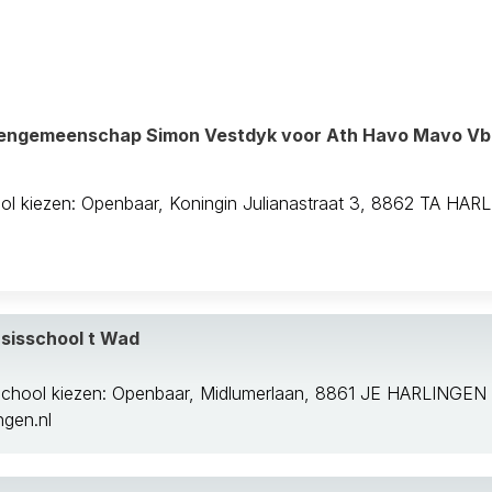
at
lengemeenschap Simon Vestdyk voor Ath Havo Mavo V
Ca
ol kiezen: Openbaar, Koningin Julianastraat 3, 8862 TA HA
eel
sisschool t Wad
rf
school kiezen: Openbaar, Midlumerlaan, 8861 JE HARLINGEN
oog
gen.nl
an