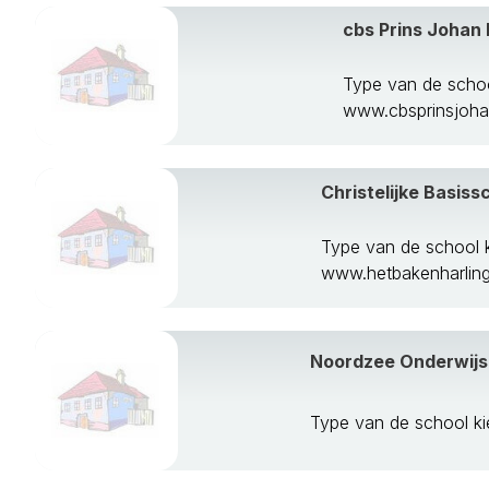
cbs Prins Johan 
Type van de schoo
www.cbsprinsjohan
Christelijke Basis
Type van de school k
www.hetbakenharling
Noordzee Onderwijs 
Type van de school k