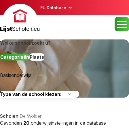
EU Database
Lijst
Scholen.eu
Welke school zoekt u?
Categorieën
Plaats
Basisonderwijs
Aa En Hunze
Assen
Borger-Odoorn
Scholen
De Wolden
Coevorden
Gevonden
20
onderwijsinstellingen in de database
De Wolden