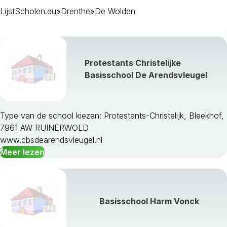
LijstScholen.eu
»
Drenthe
»
De Wolden
Emmen
Hoogeveen
Meppel
Midden-Drenthe
Noordenveld
Protestants Christelijke
Tynaarlo
Basisschool De Arendsvleugel
Westerveld
Type van de school kiezen: Protestants-Christelijk, Bleekhof,
7961 AW RUINERWOLD
www.cbsdearendsvleugel.nl
Meer lezen
Basisschool Harm Vonck