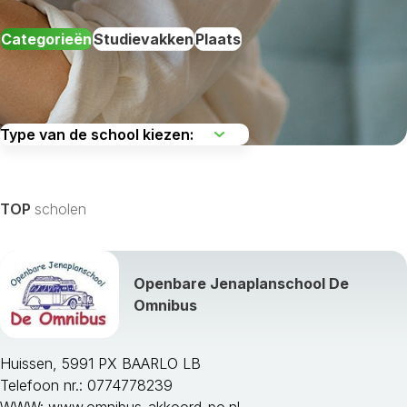
Categorieën
Studievakken
Plaats
De regio kiezen
TOP
scholen
Openbare Jenaplanschool De
Alle studievakken weergeven »
Omnibus
Huissen, 5991 PX BAARLO LB
Telefoon nr.: 0774778239