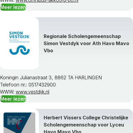
WWW:
www.omnibus-akkoord-po.nl
Meer lezen
Regionale Scholengemeenschap
Simon Vestdyk voor Ath Havo Mavo
Vbo
Koningin Julianastraat 3, 8862 TA HARLINGEN
Telefoon nr.: 0517432900
WWW:
www.vestdijk.nl
Meer lezen
Herbert Vissers College Christelijke
Scholengemeenschap voor Lyceu
Havo Mavo Vbo