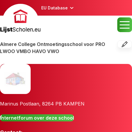
EU Database
Lijst
Scholen.eu
Almere College Ontmoetingsschool voor PRO
LWOO VMBO HAVO VWO
Marinus Postlaan
,
8264 PB
KAMPEN
Internetforum over deze school