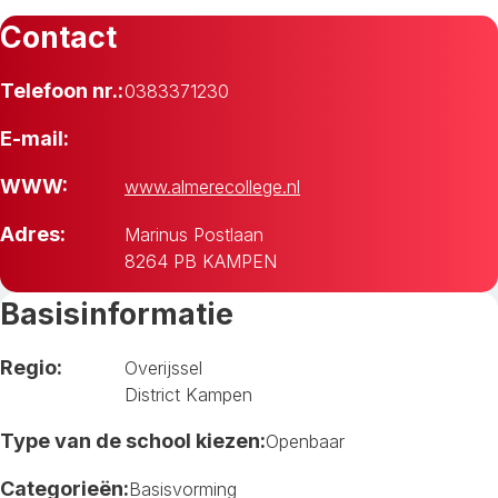
Contact
Telefoon nr.:
0383371230
E-mail:
WWW:
www.almerecollege.nl
Adres:
Marinus Postlaan
8264 PB KAMPEN
Basisinformatie
Regio:
Overijssel
District Kampen
Type van de school kiezen:
Openbaar
Categorieën:
Basisvorming