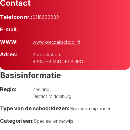
Contact
Telefoon nr.:
0118633332
E-mail:
WWW:
www.korczakschool.nl
Adres:
Korczakstraat
4335 ER MIDDELBURG
Basisinformatie
Regio:
Zeeland
District Middelburg
Type van de school kiezen:
Algemeen bijzonder
Categorieën:
Speciaal onderwijs