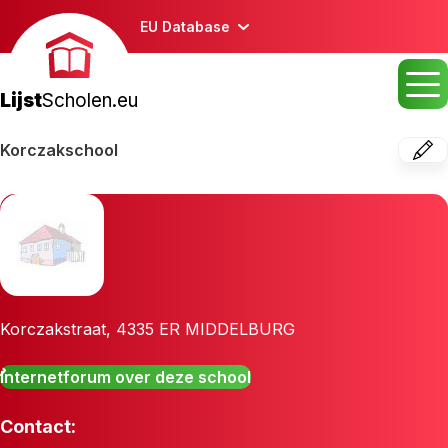
EU Database
Lijst
Scholen.eu
Korczakschool
Korczakstraat
,
4335 ER
MIDDELBURG
Internetforum over deze school
Contact: