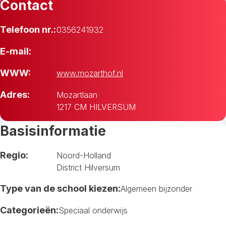
Contact
Telefoon nr.:
0356241932
E-mail:
WWW:
www.mozarthof.nl
Adres:
Mozartlaan
1217 CM HILVERSUM
Basisinformatie
Regio:
Noord-Holland
District Hilversum
Type van de school kiezen:
Algemeen bijzonder
Categorieën:
Speciaal onderwijs