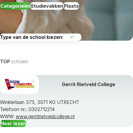
Categorieën
Studievakken
Plaats
De regio kiezen
TOP
scholen
Gerrit Rietveld College
Alle studievakken weergeven »
Winklerlaan 373, 3571 KG UTRECHT
Telefoon nr.: 0302712214
WWW:
www.gerritrietveldcollege.nl
Meer lezen