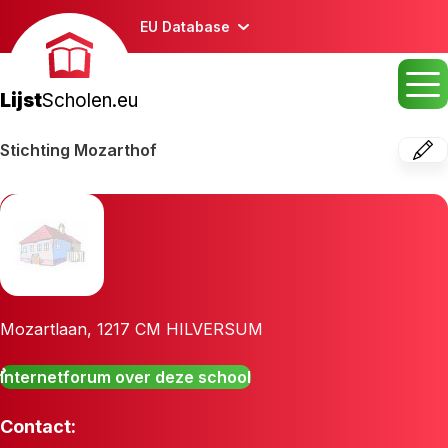
EU Database
Lijst
Scholen.eu
Stichting Mozarthof
Mozartlaan
,
1217 CM
HILVERSUM
Internetforum over deze school
Contact: