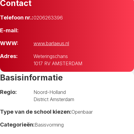
Contact
Telefoon nr.:
0206263396
E-mail:
WWW:
www.barlaeus.nl
Adres:
Weteringschans
1017 RV AMSTERDAM
Basisinformatie
Regio:
Noord-Holland
District Amsterdam
Type van de school kiezen:
Openbaar
Categorieën:
Basisvorming