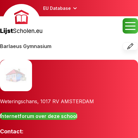
EU Database
Lijst
Scholen.eu
Barlaeus Gymnasium
Weteringschans
,
1017 RV
AMSTERDAM
Internetforum over deze school
Contact: