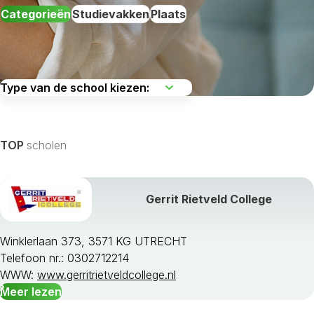
Categorieën
Studievakken
Plaats
De regio kiezen
TOP
scholen
Gerrit Rietveld College
Alle studievakken weergeven »
Winklerlaan 373, 3571 KG UTRECHT
Telefoon nr.: 0302712214
WWW:
www.gerritrietveldcollege.nl
Meer lezen