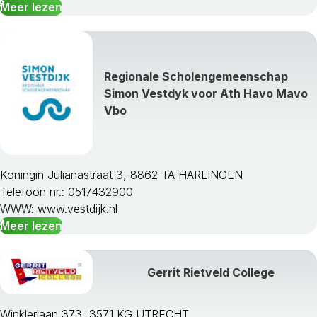
Meer lezen
Regionale Scholengemeenschap
Simon Vestdyk voor Ath Havo Mavo
Vbo
Koningin Julianastraat 3, 8862 TA HARLINGEN
Telefoon nr.: 0517432900
WWW:
www.vestdijk.nl
Meer lezen
Gerrit Rietveld College
Winklerlaan 373, 3571 KG UTRECHT