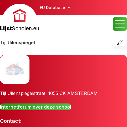
EU Database
Lijst
Scholen.eu
Tijl Uilenspiegel
Tijl Uilenspiegelstraat
,
1055 CK
AMSTERDAM
Internetforum over deze school
Contact: