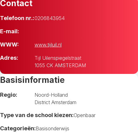
Contact
Telefoon nr.:
0206843954
E-mail:
WWW:
www.tijluil.nl
Adres:
Tijl Uilenspiegelstraat
1055 CK AMSTERDAM
Basisinformatie
Regio:
Noord-Holland
District Amsterdam
Type van de school kiezen:
Openbaar
Categorieën:
Basisonderwijs