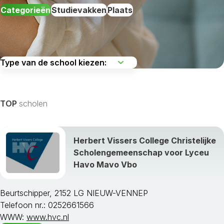
Categorieën
Studievakken
Plaats
De regio kiezen
TOP
scholen
Herbert Vissers College Christelijke
Scholengemeenschap voor Lyceu
Alle studievakken weergeven »
Havo Mavo Vbo
Beurtschipper, 2152 LG NIEUW-VENNEP
Telefoon nr.: 0252661566
WWW:
www.hvc.nl