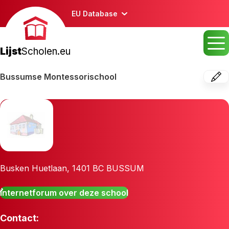
EU Database
Lijst
Scholen.eu
Bussumse Montessorischool
Busken Huetlaan
,
1401 BC
BUSSUM
Internetforum over deze school
Contact: