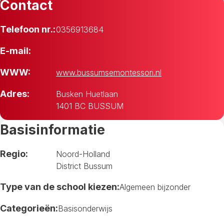
Contact
Telefoon nr.:
0356913684
E-mail:
WWW:
www.bussumsemontessori.nl
Adres:
Busken Huetlaan
1401 BC BUSSUM
Basisinformatie
Regio:
Noord-Holland
District Bussum
Type van de school kiezen:
Algemeen bijzonder
Categorieën:
Basisonderwijs