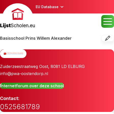
EU Database
Lijst
Scholen.eu
Basisschool Prins Willem Alexander
Zuiderzeestraatweg Oost
,
8081 LD
ELBURG
info@pwa-oostendorp.nl
Internetforum over deze school
Contact:
0525681789