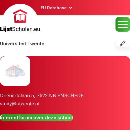
EU Database
Lijst
Scholen.eu
Universiteit Twente
Drienerlolaan 5
,
7522 NB
ENSCHEDE
study@utwente.nl
Internetforum over deze school