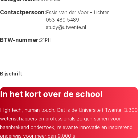
Contactpersoon:
Essie van der Voor - Lichter
053 489 5489
study@utwente.nl
BTW-nummer:
21PH
Bijschrift
In het kort over de school
High tech, human touch. Dat is de Universiteit Twente. 3.300
wetenschappers en professionals zorgen samen voor
baanbrekend onderzoek, relevante innovatie en inspirerend
onderwijs voor meer dan 9.000 s