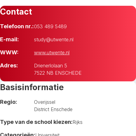
Contact
Telefoon nr.:
053 489 5489
E-mail:
study@utwente.nl
WWW:
www.utwente.nl
Adres:
Drienerlolaan 5
7522 NB ENSCHEDE
Basisinformatie
Regio:
Overijssel
District Enschede
Type van de school kiezen:
Rijks
Categorieën:
Universiteit