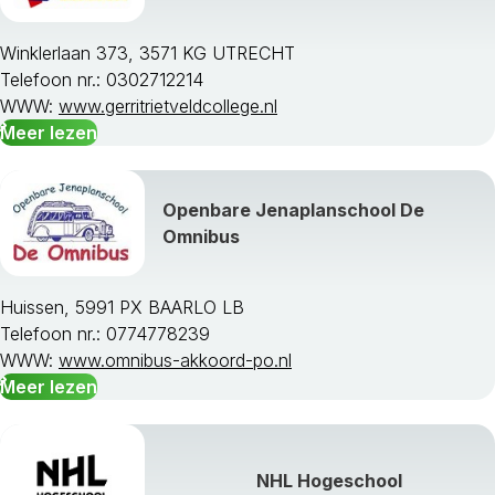
Alle studievakken weergeven »
Winklerlaan 373, 3571 KG UTRECHT
Telefoon nr.: 0302712214
WWW:
www.gerritrietveldcollege.nl
Meer lezen
Openbare Jenaplanschool De
Omnibus
Huissen, 5991 PX BAARLO LB
Telefoon nr.: 0774778239
WWW:
www.omnibus-akkoord-po.nl
Meer lezen
NHL Hogeschool