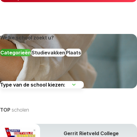
Welke school zoekt u?
Categorieën
Studievakken
Plaats
De regio kiezen
TOP
scholen
Gerrit Rietveld College