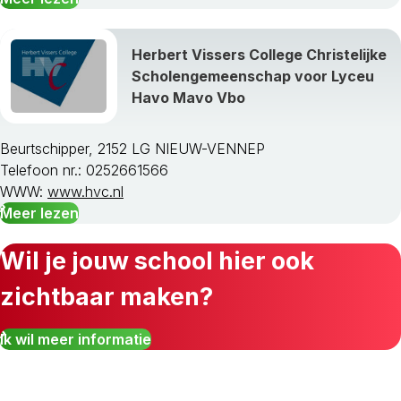
Herbert Vissers College Christelijke
Scholengemeenschap voor Lyceu
Havo Mavo Vbo
Beurtschipper, 2152 LG NIEUW-VENNEP
Telefoon nr.: 0252661566
WWW:
www.hvc.nl
Meer lezen
Wil je jouw school hier ook
zichtbaar maken?
Ik wil meer informatie