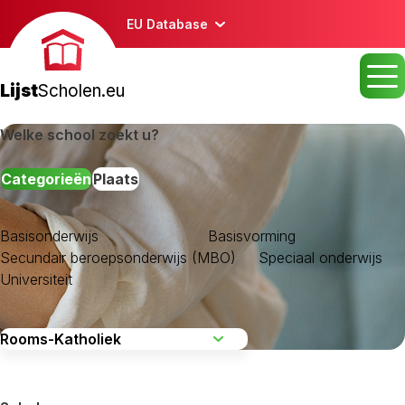
EU Database
Lijst
Scholen.eu
Welke school zoekt u?
Categorieën
Plaats
Basisonderwijs
Basisvorming
Secundair beroepsonderwijs (MBO)
Speciaal onderwijs
Universiteit
De regio kiezen