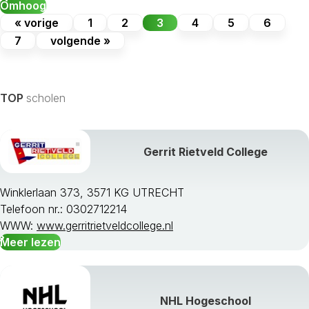
Omhoog
« vorige
1
2
3
4
5
6
7
volgende »
TOP
scholen
Gerrit Rietveld College
Winklerlaan 373, 3571 KG UTRECHT
Telefoon nr.: 0302712214
WWW:
www.gerritrietveldcollege.nl
Meer lezen
NHL Hogeschool