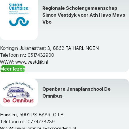
Regionale Scholengemeenschap
Simon Vestdyk voor Ath Havo Mavo
Vbo
Koningin Julianastraat 3, 8862 TA HARLINGEN
Telefoon nr.: 0517432900
WWW:
www.vestdijk.nl
Meer lezen
Openbare Jenaplanschool De
Omnibus
Huissen, 5991 PX BAARLO LB
Telefoon nr.: 0774778239
WWW:
www.omnibus-akkoord-po.nl