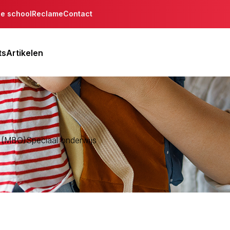
de school
Reclame
Contact
ts
Artikelen
s (MBO)
Speciaal onderwijs