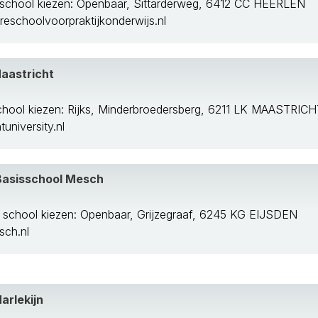
school kiezen: Openbaar, Sittarderweg, 6412 CC HEERLEN
schoolvoorpraktijkonderwijs.nl
Maastricht
chool kiezen: Rijks, Minderbroedersberg, 6211 LK MAASTRIC
n De Geul
university.nl
asisschool Mesch
 school kiezen: Openbaar, Grijzegraaf, 6245 KG EIJSDEN
ch.nl
arlekijn