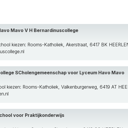
aten
Havo Mavo V H Bernardinuscollege
 Maas
chool kiezen: Rooms-Katholiek, Akerstraat, 6417 BK HEERLE
scollege.nl
college SCholengemeenschap voor Lyceum Havo Mavo
ool kiezen: Rooms-Katholiek, Valkenburgerweg, 6419 AT HE
laar
n.nl
hool voor Praktijkonderwijs