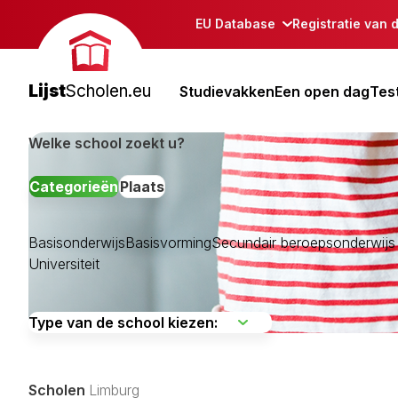
EU Database
Registratie van 
Lijst
Scholen.eu
Studievakken
Een open dag
Tes
Welke school zoekt u?
Categorieën
Plaats
Basisonderwijs
Basisvorming
Secundair beroepsonderwij
Universiteit
Beek
Beesel
Bergen Lb
Scholen
Limburg