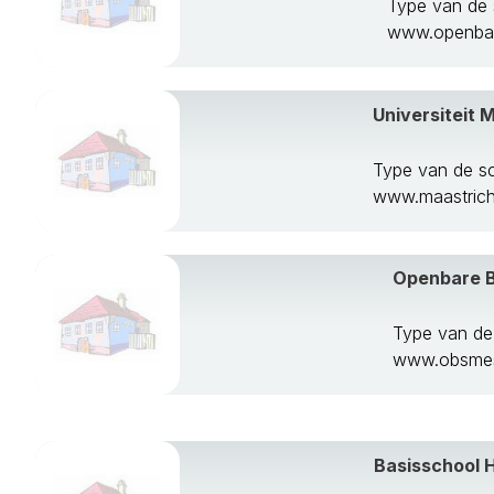
Type van de 
Roermond
www.openbare
Schinnen
Simpelveld
Sittard-Geleen
Universiteit 
Stein
Vaals
Type van de s
Valkenburg Aa
www.maastricht
Venlo
Venray
Voerendaal
Openbare B
Weert
Type van de
www.obsmes
Basisschool H