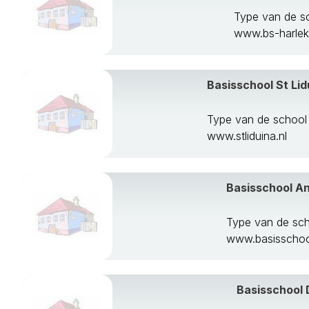
Type van de s
www.bs-harleki
Basisschool St Lid
Type van de school
www.stliduina.nl
Basisschool A
Type van de sc
www.basisschool
Basisschool 