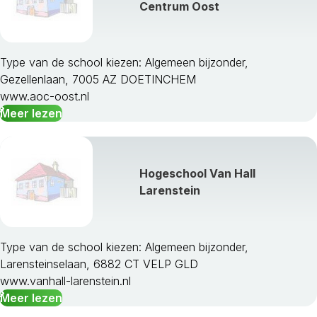
Bronckhorst
Centrum Oost
Brummen
Buren
Culemborg
Type van de school kiezen: Algemeen bijzonder,
Doesburg
Gezellenlaan, 7005 AZ DOETINCHEM
Doetinchem
www.aoc-oost.nl
Druten
Meer lezen
Duiven
Ede
Elburg
Hogeschool Van Hall
Epe
Larenstein
Ermelo
Geldermalsen
Groesbeek
Harderwijk
Type van de school kiezen: Algemeen bijzonder,
Hattem
Larensteinselaan, 6882 CT VELP GLD
Heerde
www.vanhall-larenstein.nl
Heumen
Meer lezen
Lingewaal