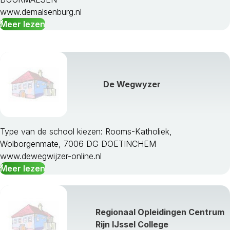
www.demalsenburg.nl
Scherpenzeel
Meer lezen
Tiel
Ubbergen
Voorst
Wageningen
West Maas En Waal
De Wegwyzer
Westervoort
Wijchen
Winterswijk
Zaltbommel
Type van de school kiezen: Rooms-Katholiek,
Zevenaar
Wolborgenmate, 7006 DG DOETINCHEM
Zutphen
www.dewegwijzer-online.nl
Meer lezen
Regionaal Opleidingen Centrum
Rijn IJssel College