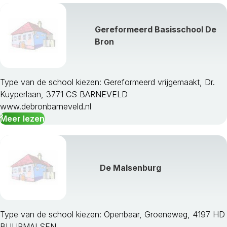
Lingewaard
Lochem
Gereformeerd Basisschool De
Maasdriel
Bron
Millingen Aan De Rijn
Montferland
Neder-Betuwe
Neerijnen
Type van de school kiezen: Gereformeerd vrijgemaakt, Dr.
Nijkerk
Kuyperlaan, 3771 CS BARNEVELD
Nijmegen
www.debronbarneveld.nl
Nunspeet
Meer lezen
Oldebroek
Oost Gelre
Oude Ijsselstreek
Overbetuwe
De Malsenburg
Putten
Renkum
Rheden
Type van de school kiezen: Openbaar, Groeneweg, 4197 HD
Rijnwaarden
BUURMALSEN
Rozendaal