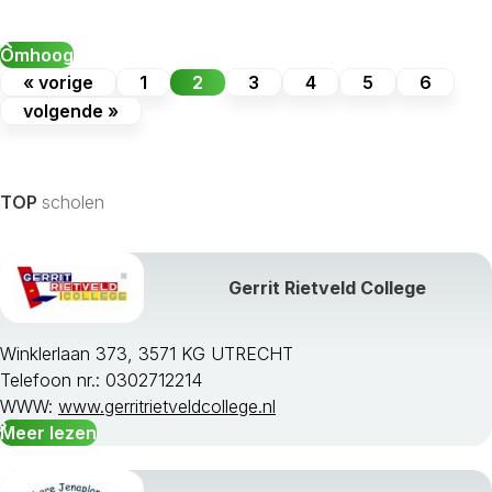
Omhoog
« vorige
1
2
3
4
5
6
volgende »
TOP
scholen
Gerrit Rietveld College
Winklerlaan 373, 3571 KG UTRECHT
Telefoon nr.: 0302712214
WWW:
www.gerritrietveldcollege.nl
Meer lezen