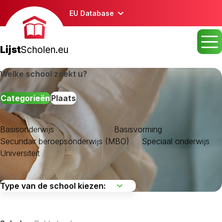
EU Database
Lijst
Scholen.eu
Welke school zoekt u?
Categorieën
Plaats
Basisonderwijs
Basisvorming
Secundair beroepsonderwijs (MBO)
Speciaal onderwijs
Universiteit