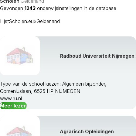
Scholen
Gelderland
Gevonden
1243
onderwijsinstellingen in de database
LijstScholen.eu
»
Gelderland
Radboud Universiteit Nijmegen
Type van de school kiezen: Algemeen bijzonder,
Comeniuslaan, 6525 HP NIJMEGEN
Aalten
www.ru.nl
Apeldoorn
Meer lezen
Arnhem
Barneveld
Berkelland
Beuningen
Agrarisch Opleidingen